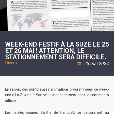
SCOLAIRE
20ÈME
RÉUNIONS
VOIE
DE
SIÈCLE
DU
LES
ENVIRONNEMENT
VERTE
MUSIQUE
CONSEIL
ÉCOLES
VISITES
L'ÉCOLE
MUNICIPAL
/
L'EAU
ET
COMMUNAUTAIRE
LE
ARRÊTÉS
ET
DÉCOUVERTES
DE
COLLÈGE
ET
L'ASSAINISSEMENT
DANSE
LES
DÉCISIONS
ESPACE
LA
LA
RANDONNÉES
DU
JEUNES
RÉSIDENCE
PISCINE
MAIRE
11
AUTONOMIE
LE
COMMUNAUTAIRE
-
LE
CAMPING
LE
18
MOT
POUR
ASSOCIATIONS
CCAS
ANS
DE
WEEK-END FESTIF À LA SUZE LE 25
CAMPING-
:
LA
LA
CARS
ASSOCIATION
ET 26 MAI ! ATTENTION, LE
MINORITÉ
POLICE
TENTES
LA
MUNICIPALE
ET
STATIONNEMENT SERA DIFFICILE.
COULÉE
CARAVANES
SÉCURITÉ
DOUCE
/
LA
Divers
23 mai 2024
RISQUES
HALTE
MAJEURS
FLUVIALE
VENIR
SANTÉ/COMMERCES/ARTISANS
À
LA
SUZE
En raison, des nombreuses animations programmées ce week-
end à La Suze sur Sarthe, le stationnement dans le centre sera
difficile.
Les finales coupes Sarthe de handball, se dérouleront au