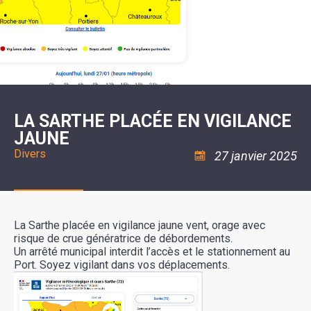
SCOLAIRE
20ÈME
RÉUNIONS
VOIE
DE
SIÈCLE
DU
LES
ENVIRONNEMENT
VERTE
MUSIQUE
CONSEIL
ÉCOLES
VISITES
L'ÉCOLE
MUNICIPAL
/
L'EAU
ET
COMMUNAUTAIRE
LE
ARRÊTÉS
ET
DÉCOUVERTES
DE
COLLÈGE
ET
L'ASSAINISSEMENT
DANSE
LES
DÉCISIONS
ESPACE
LA
LA
RANDONNÉES
DU
JEUNES
RÉSIDENCE
PISCINE
MAIRE
11
AUTONOMIE
LE
COMMUNAUTAIRE
-
LE
CAMPING
LE
18
MOT
POUR
ASSOCIATIONS
CCAS
ANS
DE
LA SARTHE PLACÉE EN VIGILANCE
CAMPING-
:
LA
LA
CARS
ASSOCIATION
JAUNE
MINORITÉ
POLICE
TENTES
LA
MUNICIPALE
ET
COULÉE
Divers
27 janvier 2025
CARAVANES
SÉCURITÉ
DOUCE
/
LA
RISQUES
HALTE
MAJEURS
FLUVIALE
VENIR
SANTÉ/COMMERCES/ARTISANS
À
LA
La Sarthe placée en vigilance jaune vent, orage avec
SUZE
risque de crue génératrice de débordements.
Un arrêté municipal interdit l’accès et le stationnement au
Port. Soyez vigilant dans vos déplacements.