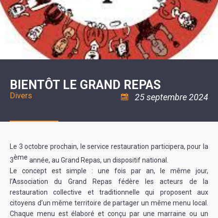
SCOLAIRE
20ÈME
RÉUNIONS
VOIE
DE
SIÈCLE
DU
LES
ENVIRONNEMENT
VERTE
MUSIQUE
CONSEIL
ÉCOLES
VISITES
L'ÉCOLE
MUNICIPAL
/
L'EAU
ET
COMMUNAUTAIRE
LE
ARRÊTÉS
ET
DÉCOUVERTES
DE
COLLÈGE
ET
L'ASSAINISSEMENT
DANSE
LES
DÉCISIONS
ESPACE
LA
LA
RANDONNÉES
DU
JEUNES
RÉSIDENCE
PISCINE
MAIRE
11
AUTONOMIE
LE
COMMUNAUTAIRE
-
LE
CAMPING
LE
18
MOT
POUR
ASSOCIATIONS
CCAS
ANS
DE
BIENTÔT LE GRAND REPAS
CAMPING-
:
LA
LA
CARS
ASSOCIATION
MINORITÉ
Divers
POLICE
TENTES
25 septembre 2024
LA
MUNICIPALE
ET
COULÉE
CARAVANES
SÉCURITÉ
DOUCE
/
LA
RISQUES
HALTE
MAJEURS
FLUVIALE
VENIR
SANTÉ/COMMERCES/ARTISANS
Le 3 octobre prochain, le service restauration participera, pour la
À
LA
ème
3
année, au Grand Repas, un dispositif national.
SUZE
Le concept est simple : une fois par an, le même jour,
l’Association du Grand Repas fédère les acteurs de la
restauration collective et traditionnelle qui proposent aux
citoyens d’un même territoire de partager un même menu local.
Chaque menu est élaboré et conçu par une marraine ou un