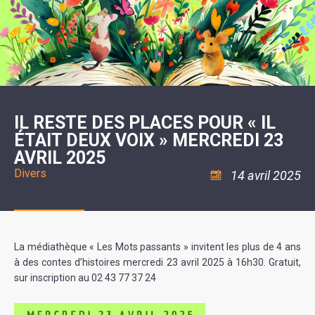
SCOLAIRE
20ÈME
RÉUNIONS
VOIE
DE
SIÈCLE
DU
LES
ENVIRONNEMENT
VERTE
MUSIQUE
CONSEIL
ÉCOLES
VISITES
L'ÉCOLE
MUNICIPAL
/
L'EAU
ET
COMMUNAUTAIRE
LE
ARRÊTÉS
ET
DÉCOUVERTES
DE
COLLÈGE
ET
L'ASSAINISSEMENT
DANSE
LES
DÉCISIONS
ESPACE
LA
LA
RANDONNÉES
DU
JEUNES
RÉSIDENCE
PISCINE
MAIRE
11
AUTONOMIE
LE
COMMUNAUTAIRE
-
LE
CAMPING
LE
18
MOT
POUR
ASSOCIATIONS
CCAS
ANS
DE
IL RESTE DES PLACES POUR « IL
CAMPING-
:
LA
LA
CARS
ASSOCIATION
ÉTAIT DEUX VOIX » MERCREDI 23
MINORITÉ
POLICE
TENTES
LA
MUNICIPALE
ET
AVRIL 2025
COULÉE
CARAVANES
SÉCURITÉ
DOUCE
/
LA
Divers
14 avril 2025
RISQUES
HALTE
MAJEURS
FLUVIALE
VENIR
SANTÉ/COMMERCES/ARTISANS
À
LA
SUZE
La médiathèque « Les Mots passants » invitent les plus de 4 ans
à des contes d’histoires mercredi 23 avril 2025 à 16h30. Gratuit,
sur inscription au 02 43 77 37 24