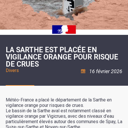
SCOLAIRE
20ÈME
RÉUNIONS
VOIE
DE
SIÈCLE
DU
LES
ENVIRONNEMENT
VERTE
MUSIQUE
CONSEIL
ÉCOLES
VISITES
L'ÉCOLE
MUNICIPAL
/
L'EAU
ET
COMMUNAUTAIRE
LE
ARRÊTÉS
ET
DÉCOUVERTES
DE
COLLÈGE
ET
L'ASSAINISSEMENT
DANSE
LES
DÉCISIONS
ESPACE
LA
LA
RANDONNÉES
DU
JEUNES
RÉSIDENCE
PISCINE
MAIRE
11
AUTONOMIE
LE
COMMUNAUTAIRE
-
LE
CAMPING
LE
18
MOT
POUR
ASSOCIATIONS
CCAS
ANS
DE
LA SARTHE EST PLACÉE EN
CAMPING-
:
LA
LA
CARS
ASSOCIATION
VIGILANCE ORANGE POUR RISQUE
MINORITÉ
POLICE
TENTES
LA
MUNICIPALE
ET
DE CRUES
COULÉE
CARAVANES
SÉCURITÉ
DOUCE
/
LA
Divers
16 février 2026
RISQUES
HALTE
MAJEURS
FLUVIALE
VENIR
SANTÉ/COMMERCES/ARTISANS
À
LA
SUZE
Météo-France a placé le département de la Sarthe en
vigilance orange pour risques de crues.
Le bassin de la Sarthe aval est notamment classé en
vigilance orange par Vigicrues, avec des niveaux d’eau
particulièrement élevés autour des communes de Spay, La
Suze-sur-Sarthe et Noyen-sur-Sarthe.