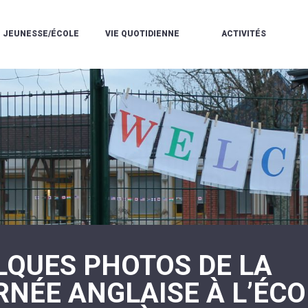
JEUNESSE/ÉCOLE
VIE QUOTIDIENNE
ACTIVITÉS
L'ACCUEIL
ESPACE
L
LA
DE
DE
V
MÉDIATHÈQUE
LOISIRS
VIE
V
L'ÉCOLE
SOCIALE
LE
V
COMMUNAUTAIRE
PÉRISCOLAIRE
QUELQUES
E
DE
/
RÈGLES
D
MUSIQUE
LES
DE
L
L'ÉCOLE
MERCREDIS
VIE
R
COMMUNAUTAIRE
RÉCRÉATIFS
DE
ENVIRONNEMENT
L
LE
DANSE
C
RESTAURANT
L'EAU
LA
P
SCOLAIRE
ET
PISCINE
C
LES
L'ASSAINISSEMENT
COMMUNAUTAIRE
C
ÉCOLES
T
LA
/
E
ASSOCIATIONS
RÉSIDENCE
LE
C
AUTONOMIE
COLLÈGE
L
ESPACE
LE
LQUES PHOTOS DE LA
H
JEUNES
CCAS
F
11
LA
V
-
RNÉE ANGLAISE À L’ÉCO
POLICE
À
18
MUNICIPALE
L
ANS
S
:
SÉCURITÉ