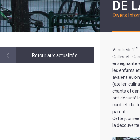
DE 
LE
MOT
DE
Divers
Info
LA
MINORITÉ
er
Vendredi 1
Retour aux actualités
Galles et Can
enseignante e
les enfants et
avaient eux-m
(atelier culin
chants et dans
ont dégusté l
curd et du t
parents.
Cette journée 
la découverte 