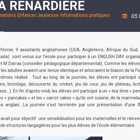
LA RENARDIÈRE
ASSOCIATION
/
LA
RISQUES
COULÉE
MAJEURS
rmations Enfance/Jeunesse
Informations pratiques
05 
DOUCE
SANTÉ/COMMERCES/ARTISANS
février, 9 assistants anglophones (USA, Angleterre, Afrique du Sud,
ada) sont venus sur l’école pour participer à un ENGLISH DAY organis
t M Darras (conseiller pédagogique départemental). Comme les élèves
 les adultes avaient une tenue identique et arboraient le blason de la Fo
êmes réalisé . Tout au long de la journée, les élèves ont participé 
aire, bricolage, découverte du cricket, jeu de cour, jeu de plateau, le
es…). En fin d’après-midi, les élèves ont participé à un « tea time » pen
es « pancakes » et les « carrot cakes » qu’ils ont cuisiné, de la marmel
ea anglais….La journée s’est terminée par une présentation d’une 
avait pour objectif une sensibilisation pour les maternelles et le réin
de structures langagières pour les plus élèves de l’école élémentaire.