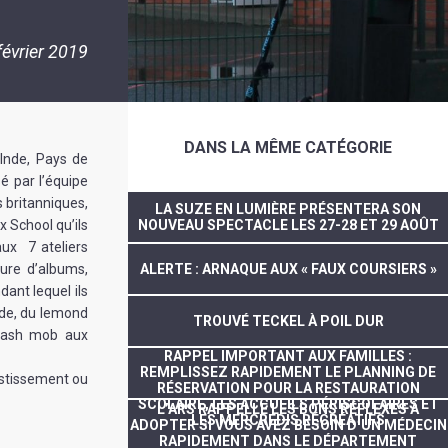
février 2019
DANS LA MÊME CATÉGORIE
 Inde, Pays de
é par l’équipe
 britanniques,
LA SUZE EN LUMIÈRE PRÉSENTERA SON
x School qu’ils
NOUVEAU SPECTACLE LES 27-28 ET 29 AOÛT
aux 7 ateliers
cture d’albums,
ALERTE : ARNAQUE AUX « FAUX COURSIERS »
dant lequel ils
ade, du lemond
TROUVÉ TECKEL À POIL DUR
flash mob aux
RAPPEL IMPORTANT AUX FAMILLES :
REMPLISSEZ RAPIDEMENT LE PLANNING DE
vestissement ou
RÉSERVATION POUR LA RESTAURATION
SCOLAIRE, LES ACCUEILS PÉRISCOLAIRES ET
L’ARS RAPPELLE LES BONS RÉFLEXES À
LES MERCREDIS RÉCRÉATIFS
ADOPTER SI VOUS AVEZ BESOIN D’UN MÉDECIN
RAPIDEMENT DANS LE DÉPARTEMENT