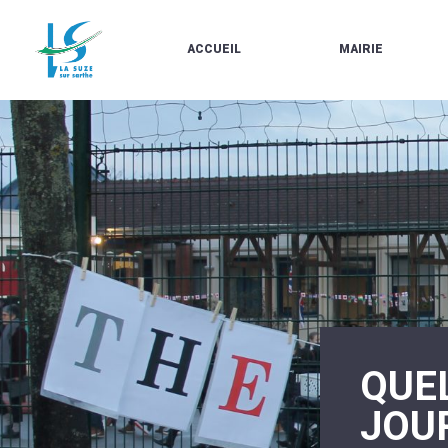
ACCUEIL
MAIRIE
LE
LES
MARCHÉ
ÉLUS
À
CONTACTS
PROPOS
/
DE
HORAIRES
LA
URBANISME/PLU
SUZE
EN
BULLETINS
LIGNE
EN
CARTES
LIGNE
D'IDENTITÉ-
PASSEPORTS
AGENDA
LE
CMJ
LA
SUZE
RÉUNIONS
AU
DU
DÉBUT
CONSEIL
DU
MUNICIPAL
QUE
20ÈME
ARRÊTÉS
SIÈCLE
ET
JOU
DÉCISIONS
DU
MAIRE