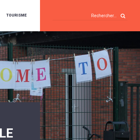
TOURISME
A
OIE
ERTE
ISITES
T
ÉCOUVERTES
ES
ANDONNÉES
E
AMPING
OUR
AMPING-
ARS
ENTES
T
ARAVANES
A
ALTE
LUVIALE
ENIR
LE
A
UZE