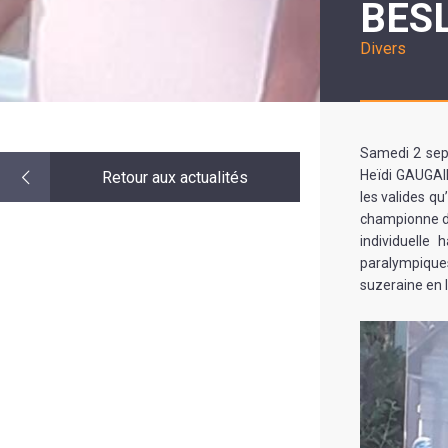
BES
LE
MOT
DE
Divers
LA
MINORITÉ
Samedi 2 sept
Heïdi GAUGAIN
Retour aux actualités
les valides qu
championne du
individuelle
paralympiques
suzeraine en l