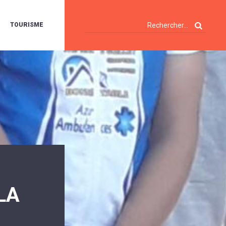
TOURISME
A
OIE
ERTE
ISITES
T
ÉCOUVERTES
ES
ANDONNÉES
E
AMPING
OUR
AMPING-
ARS
ENTES
T
ARAVANES
A
LA
ALTE
LUVIALE
ENIR
A
UZE