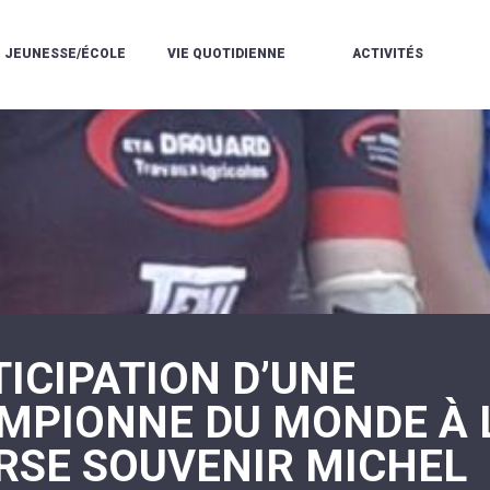
JEUNESSE/ÉCOLE
VIE QUOTIDIENNE
ACTIVITÉS
L'ACCUEIL
ESPACE
L
LA
DE
DE
V
MÉDIATHÈQUE
LOISIRS
VIE
V
L'ÉCOLE
SOCIALE
LE
V
COMMUNAUTAIRE
PÉRISCOLAIRE
QUELQUES
E
DE
/
RÈGLES
D
MUSIQUE
LES
DE
L
L'ÉCOLE
MERCREDIS
VIE
R
COMMUNAUTAIRE
RÉCRÉATIFS
DE
ENVIRONNEMENT
L
LE
DANSE
C
RESTAURANT
L'EAU
LA
P
SCOLAIRE
ET
PISCINE
C
LES
L'ASSAINISSEMENT
COMMUNAUTAIRE
C
ÉCOLES
T
LA
/
E
ASSOCIATIONS
RÉSIDENCE
ICIPATION D’UNE
LE
C
AUTONOMIE
COLLÈGE
L
ESPACE
LE
MPIONNE DU MONDE À 
H
JEUNES
CCAS
F
11
LA
V
-
RSE SOUVENIR MICHEL
POLICE
À
18
MUNICIPALE
L
ANS
S
:
SÉCURITÉ