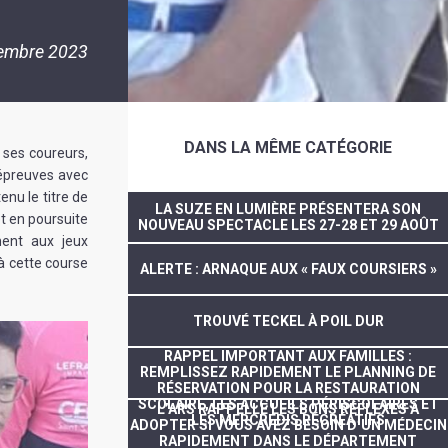
embre 2023
DANS LA MÊME CATÉGORIE
 ses coureurs,
 épreuves avec
enu le titre de
LA SUZE EN LUMIÈRE PRÉSENTERA SON
t en poursuite
NOUVEAU SPECTACLE LES 27-28 ET 29 AOÛT
ment aux jeux
à cette course
ALERTE : ARNAQUE AUX « FAUX COURSIERS »
TROUVÉ TECKEL À POIL DUR
RAPPEL IMPORTANT AUX FAMILLES :
REMPLISSEZ RAPIDEMENT LE PLANNING DE
RÉSERVATION POUR LA RESTAURATION
SCOLAIRE, LES ACCUEILS PÉRISCOLAIRES ET
L’ARS RAPPELLE LES BONS RÉFLEXES À
LES MERCREDIS RÉCRÉATIFS
ADOPTER SI VOUS AVEZ BESOIN D’UN MÉDECIN
RAPIDEMENT DANS LE DÉPARTEMENT