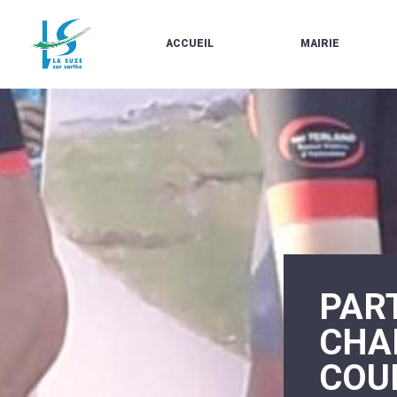
ACCUEIL
MAIRIE
LE
LES
MARCHÉ
ÉLUS
À
CONTACTS
PROPOS
/
DE
HORAIRES
LA
URBANISME/PLU
SUZE
EN
BULLETINS
LIGNE
EN
CARTES
LIGNE
D'IDENTITÉ-
PASSEPORTS
AGENDA
LE
CMJ
LA
SUZE
RÉUNIONS
PART
AU
DU
DÉBUT
CONSEIL
DU
MUNICIPAL
CHA
20ÈME
ARRÊTÉS
SIÈCLE
ET
COU
DÉCISIONS
DU
MAIRE