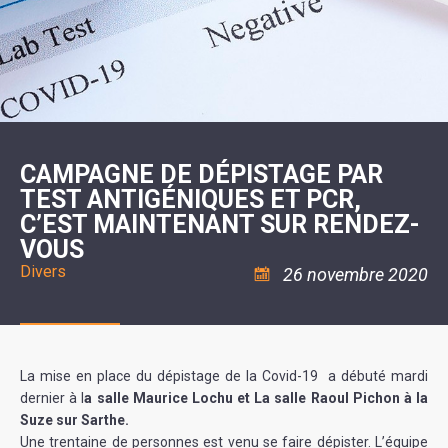
SCOLAIRE
20ÈME
RÉUNIONS
VOIE
DE
SIÈCLE
DU
LES
ENVIRONNEMENT
VERTE
MUSIQUE
CONSEIL
ÉCOLES
VISITES
L'ÉCOLE
MUNICIPAL
/
L'EAU
ET
COMMUNAUTAIRE
LE
ARRÊTÉS
ET
DÉCOUVERTES
DE
COLLÈGE
ET
L'ASSAINISSEMENT
DANSE
LES
DÉCISIONS
ESPACE
LA
LA
RANDONNÉES
DU
JEUNES
RÉSIDENCE
PISCINE
MAIRE
11
AUTONOMIE
LE
COMMUNAUTAIRE
-
LE
CAMPING
LE
18
MOT
POUR
ASSOCIATIONS
CCAS
ANS
DE
CAMPAGNE DE DÉPISTAGE PAR
CAMPING-
:
LA
LA
CARS
ASSOCIATION
TEST ANTIGÉNIQUES ET PCR,
MINORITÉ
POLICE
TENTES
LA
MUNICIPALE
ET
C’EST MAINTENANT SUR RENDEZ-
COULÉE
CARAVANES
SÉCURITÉ
DOUCE
/
LA
VOUS
RISQUES
HALTE
Divers
MAJEURS
FLUVIALE
26 novembre 2020
VENIR
SANTÉ/COMMERCES/ARTISANS
À
LA
SUZE
La mise en place du dépistage de la Covid-19 a débuté mardi
dernier à l
a salle Maurice Lochu et La salle Raoul Pichon à la
Suze sur Sarthe.
Une trentaine de personnes est venu se faire dépister. L’équipe