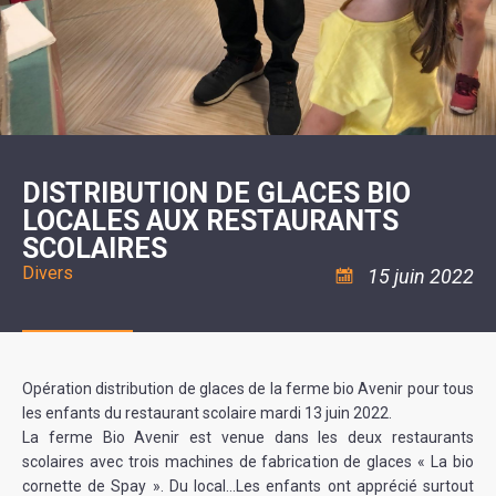
SCOLAIRE
20ÈME
RÉUNIONS
VOIE
DE
SIÈCLE
DU
LES
ENVIRONNEMENT
VERTE
MUSIQUE
CONSEIL
ÉCOLES
VISITES
L'ÉCOLE
MUNICIPAL
/
L'EAU
ET
COMMUNAUTAIRE
LE
ARRÊTÉS
ET
DÉCOUVERTES
DE
COLLÈGE
ET
L'ASSAINISSEMENT
DANSE
LES
DÉCISIONS
ESPACE
LA
LA
RANDONNÉES
DU
JEUNES
RÉSIDENCE
PISCINE
MAIRE
11
AUTONOMIE
LE
COMMUNAUTAIRE
-
LE
CAMPING
LE
18
MOT
POUR
ASSOCIATIONS
CCAS
ANS
DE
DISTRIBUTION DE GLACES BIO
CAMPING-
:
LA
LA
CARS
ASSOCIATION
LOCALES AUX RESTAURANTS
MINORITÉ
POLICE
TENTES
LA
MUNICIPALE
ET
SCOLAIRES
COULÉE
CARAVANES
SÉCURITÉ
DOUCE
/
LA
Divers
15 juin 2022
RISQUES
HALTE
MAJEURS
FLUVIALE
VENIR
SANTÉ/COMMERCES/ARTISANS
À
LA
SUZE
Opération distribution de glaces de la ferme bio Avenir pour tous
les enfants du restaurant scolaire mardi 13 juin 2022.
La ferme Bio Avenir est venue dans les deux restaurants
scolaires avec trois machines de fabrication de glaces « La bio
cornette de Spay ». Du local…Les enfants ont apprécié surtout