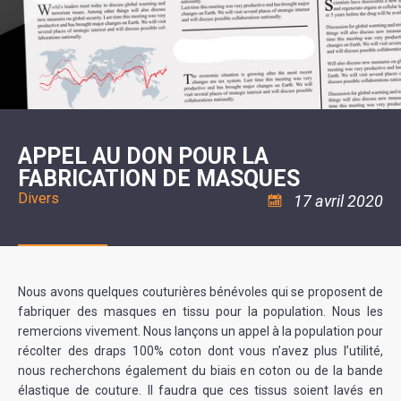
SCOLAIRE
20ÈME
RÉUNIONS
VOIE
DE
SIÈCLE
DU
LES
ENVIRONNEMENT
VERTE
MUSIQUE
CONSEIL
ÉCOLES
VISITES
L'ÉCOLE
MUNICIPAL
/
L'EAU
ET
COMMUNAUTAIRE
LE
ARRÊTÉS
ET
DÉCOUVERTES
DE
COLLÈGE
ET
L'ASSAINISSEMENT
DANSE
LES
DÉCISIONS
ESPACE
LA
LA
RANDONNÉES
DU
JEUNES
RÉSIDENCE
PISCINE
MAIRE
11
AUTONOMIE
LE
COMMUNAUTAIRE
-
LE
CAMPING
LE
18
MOT
POUR
ASSOCIATIONS
CCAS
ANS
DE
APPEL AU DON POUR LA
CAMPING-
:
LA
LA
CARS
ASSOCIATION
FABRICATION DE MASQUES
MINORITÉ
POLICE
TENTES
LA
MUNICIPALE
ET
COULÉE
Divers
17 avril 2020
CARAVANES
SÉCURITÉ
DOUCE
/
LA
RISQUES
HALTE
MAJEURS
FLUVIALE
VENIR
SANTÉ/COMMERCES/ARTISANS
À
LA
Nous avons quelques couturières bénévoles qui se proposent de
SUZE
fabriquer des masques en tissu pour la population. Nous les
remercions vivement. Nous lançons un appel à la population pour
récolter des draps 100% coton dont vous n’avez plus l’utilité,
nous recherchons également du biais en coton ou de la bande
élastique de couture. Il faudra que ces tissus soient lavés en