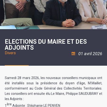
SCOLAIRE
20ÈME
RÉUNIONS
VOIE
DE
SIÈCLE
DU
LES
ENVIRONNEMENT
VERTE
MUSIQUE
CONSEIL
ÉCOLES
VISITES
L'ÉCOLE
MUNICIPAL
/
L'EAU
ET
COMMUNAUTAIRE
LE
ARRÊTÉS
ET
DÉCOUVERTES
DE
COLLÈGE
ET
L'ASSAINISSEMENT
DANSE
LES
DÉCISIONS
ESPACE
LA
LA
RANDONNÉES
DU
JEUNES
RÉSIDENCE
PISCINE
MAIRE
11
AUTONOMIE
LE
COMMUNAUTAIRE
-
LE
CAMPING
LE
18
MOT
POUR
ASSOCIATIONS
CCAS
ANS
DE
ELECTIONS DU MAIRE ET DES
CAMPING-
:
LA
LA
CARS
ASSOCIATION
ADJOINTS
MINORITÉ
POLICE
TENTES
LA
MUNICIPALE
ET
COULÉE
Divers
01 avril 2026
CARAVANES
SÉCURITÉ
DOUCE
/
LA
RISQUES
HALTE
MAJEURS
FLUVIALE
VENIR
SANTÉ/COMMERCES/ARTISANS
À
LA
Samedi 28 mars 2026, les nouveaux conseillers municipaux ont
SUZE
été installés sous la présidence du doyen d’âge, M.Maillet,
conformément au Code Général des Collectivités Territoriales.
Les conseillers ont ensuite élu Le Maire, Philippe SAUDUBRAY et
les Adjoints :
ère
1
Adjointe : Stéphanie LE PENVEN