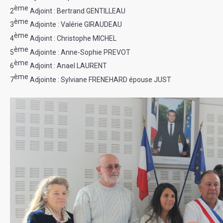
ème
2
Adjoint : Bertrand GENTILLEAU
ème
3
Adjointe : Valérie GIRAUDEAU
ème
4
Adjoint : Christophe MICHEL
ème
5
Adjointe : Anne-Sophie PREVOT
ème
6
Adjoint : Anael LAURENT
ème
7
Adjointe : Sylviane FRENEHARD épouse JUST