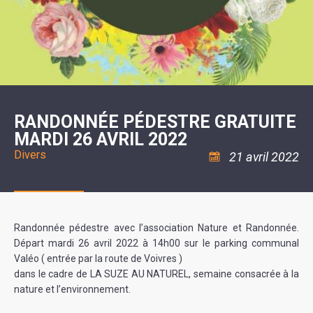
SCOLAIRE
20ÈME
RÉUNIONS
VOIE
DE
SIÈCLE
DU
LES
ENVIRONNEMENT
VERTE
MUSIQUE
CONSEIL
ÉCOLES
VISITES
L'ÉCOLE
MUNICIPAL
/
L'EAU
ET
COMMUNAUTAIRE
LE
ARRÊTÉS
ET
DÉCOUVERTES
DE
COLLÈGE
ET
L'ASSAINISSEMENT
DANSE
LES
DÉCISIONS
ESPACE
LA
LA
RANDONNÉES
DU
JEUNES
RÉSIDENCE
PISCINE
MAIRE
11
AUTONOMIE
LE
COMMUNAUTAIRE
-
LE
CAMPING
LE
18
MOT
POUR
ASSOCIATIONS
CCAS
ANS
DE
RANDONNÉE PÉDESTRE GRATUITE
CAMPING-
:
LA
LA
CARS
ASSOCIATION
MARDI 26 AVRIL 2022
MINORITÉ
POLICE
TENTES
LA
MUNICIPALE
ET
COULÉE
Divers
21 avril 2022
CARAVANES
SÉCURITÉ
DOUCE
/
LA
RISQUES
HALTE
MAJEURS
FLUVIALE
VENIR
SANTÉ/COMMERCES/ARTISANS
À
LA
Randonnée pédestre avec l’association Nature et Randonnée.
SUZE
Départ mardi 26 avril 2022 à 14h00 sur le parking communal
Valéo ( entrée par la route de Voivres )
dans le cadre de LA SUZE AU NATUREL, semaine consacrée à la
nature et l’environnement.