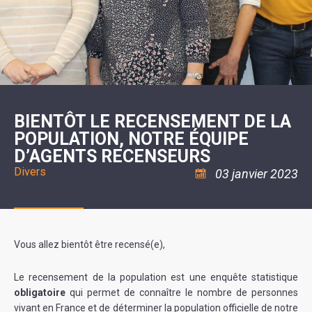
SCOLAIRE
20ÈME
RÉUNIONS
VOIE
DE
SIÈCLE
DU
LES
ENVIRONNEMENT
VERTE
MUSIQUE
CONSEIL
ÉCOLES
VISITES
L'ÉCOLE
MUNICIPAL
/
L'EAU
ET
COMMUNAUTAIRE
LE
ARRÊTÉS
ET
DÉCOUVERTES
DE
COLLÈGE
ET
L'ASSAINISSEMENT
DANSE
LES
DÉCISIONS
ESPACE
LA
LA
RANDONNÉES
DU
JEUNES
RÉSIDENCE
PISCINE
MAIRE
11
AUTONOMIE
LE
COMMUNAUTAIRE
-
LE
CAMPING
LE
18
MOT
POUR
ASSOCIATIONS
CCAS
ANS
DE
BIENTÔT LE RECENSEMENT DE LA
CAMPING-
:
LA
LA
CARS
ASSOCIATION
POPULATION, NOTRE ÉQUIPE
MINORITÉ
POLICE
TENTES
LA
MUNICIPALE
ET
D’AGENTS RECENSEURS
COULÉE
CARAVANES
SÉCURITÉ
DOUCE
/
LA
Divers
03 janvier 2023
RISQUES
HALTE
MAJEURS
FLUVIALE
VENIR
SANTÉ/COMMERCES/ARTISANS
À
LA
SUZE
Vous allez bientôt être recensé(e),
Le recensement de la population est une enquête statistique
obligatoire
qui permet de connaître le nombre de personnes
vivant en France et de déterminer la population officielle de notre