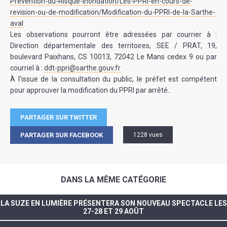
Prevention-du-Risque-Inondation/Les-PPRI-en-cours-de-
revision-ou-de-modification/Modification-du-PPRI-de-la-Sarthe-
aval
Les observations pourront être adressées par courrier à :
Direction départementale des territoires, SEE / PRAT, 19,
boulevard Paixhans, CS 10013, 72042 Le Mans cedex 9 ou par
courriel à :
ddt-ppri@sarthe.gouv.fr
À l’issue de la consultation du public, le préfet est compétent
pour approuver la modification du PPRI par arrêté..
PARTAGER SUR TWITTER
PARTAGER SUR FACEBOOK
1228 vues
DANS LA MÊME CATÉGORIE
LA SUZE EN LUMIÈRE PRÉSENTERA SON NOUVEAU SPECTACLE LES
27-28 ET 29 AOÛT