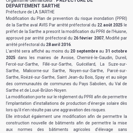
Organisme demandeur :
PREFECTURE DE
DEPARTEMENT SARTHE
Préfecture de LA SARTHE
Modification du Plan de prevention du risque inondation (PPRI)
de la Sarthe aval AVIS Par arrêté préfectoral du
22 août 2025
le
préfet de la Sarthe a prescrit la modification du PPRI de l’Huisne,
approuvé par arrêté préfectoral du
26 février 2007
, Modifié par
arrêté préfectoral du
28 avril 2016
.
L’arrêté sera affiché au moins du
20 septembre
au
31 octobre
2025
dans les mairies de Avoise, Chemiré-le-Gaudin, Dureil,
Fercé-sur-Sarthe, Fillé-sur-Sarthe, Guécélard, La Suze-sur-
Sarthe, Malicorne-sur Sarthe, Noyen-sur-Sarthe, Parcé-sur-
Sarthe, Roëzé-sur-Sarthe, Saint Jean-du Bois, Spay et au siège
des communautés de communes du Pays Sabolien, du Val de
Sarthe et de Loué-Brûlon-Noyen.
La modification porte sur le règlement du PPRI afin de permettre
l’implantation d’installations de production d’énergie solaire dès
lors qu’il n’en résulte pas une aggravation des risques.
Elle introduit également une modification afin de permettre la
construction nouvelle de bâtiments afin de permettre la mise
aux normes des bâtiments agricoles d’élevage sans