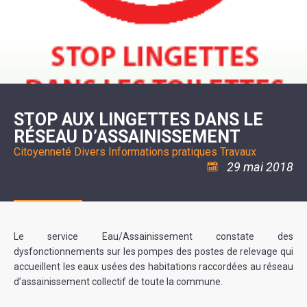
SCOLAIRE
20ÈME
RÉUNIONS
VOIE
DE
SIÈCLE
DU
LES
ENVIRONNEMENT
VERTE
MUSIQUE
CONSEIL
ÉCOLES
VISITES
L'ÉCOLE
MUNICIPAL
/
L'EAU
ET
COMMUNAUTAIRE
LE
ARRÊTÉS
ET
DÉCOUVERTES
DE
COLLÈGE
ET
L'ASSAINISSEMENT
DANSE
LES
DÉCISIONS
ESPACE
LA
LA
RANDONNÉES
DU
JEUNES
RÉSIDENCE
PISCINE
MAIRE
11
AUTONOMIE
LE
COMMUNAUTAIRE
-
LE
CAMPING
LE
18
MOT
POUR
ASSOCIATIONS
CCAS
ANS
DE
STOP AUX LINGETTES DANS LE
CAMPING-
:
LA
LA
CARS
ASSOCIATION
RÉSEAU D’ASSAINISSEMENT
MINORITÉ
POLICE
TENTES
LA
MUNICIPALE
ET
COULÉE
Citoyenneté
Divers
Informations pratiques
Travaux
CARAVANES
SÉCURITÉ
DOUCE
29 mai 2018
/
LA
RISQUES
HALTE
MAJEURS
FLUVIALE
VENIR
SANTÉ/COMMERCES/ARTISANS
À
LA
SUZE
Le service Eau/Assainissement constate des
dysfonctionnements sur les pompes des postes de relevage qui
accueillent les eaux usées des habitations raccordées au réseau
d’assainissement collectif de toute la commune.