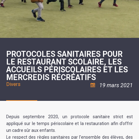
SCOLAIRE
20ÈME
RÉUNIONS
VOIE
DE
SIÈCLE
DU
LES
ENVIRONNEMENT
VERTE
MUSIQUE
CONSEIL
ÉCOLES
VISITES
L'ÉCOLE
MUNICIPAL
/
L'EAU
ET
COMMUNAUTAIRE
LE
ARRÊTÉS
ET
DÉCOUVERTES
DE
COLLÈGE
ET
L'ASSAINISSEMENT
DANSE
LES
DÉCISIONS
ESPACE
LA
LA
RANDONNÉES
DU
JEUNES
RÉSIDENCE
PISCINE
MAIRE
11
AUTONOMIE
LE
COMMUNAUTAIRE
-
LE
CAMPING
LE
18
MOT
POUR
ASSOCIATIONS
CCAS
ANS
DE
PROTOCOLES SANITAIRES POUR
CAMPING-
:
LA
LA
CARS
ASSOCIATION
LE RESTAURANT SCOLAIRE, LES
MINORITÉ
POLICE
TENTES
LA
MUNICIPALE
ET
ACCUEILS PÉRISCOLAIRES ET LES
COULÉE
CARAVANES
SÉCURITÉ
DOUCE
/
LA
MERCREDIS RÉCRÉATIFS
RISQUES
HALTE
Divers
MAJEURS
FLUVIALE
19 mars 2021
VENIR
SANTÉ/COMMERCES/ARTISANS
À
LA
SUZE
Depuis septembre 2020, un protocole sanitaire strict est
appliqué sur le temps périscolaire et la restauration afin d’offrir
un cadre sûr aux enfants.
Le respect des règles sanitaires par l’ensemble des élèves, des