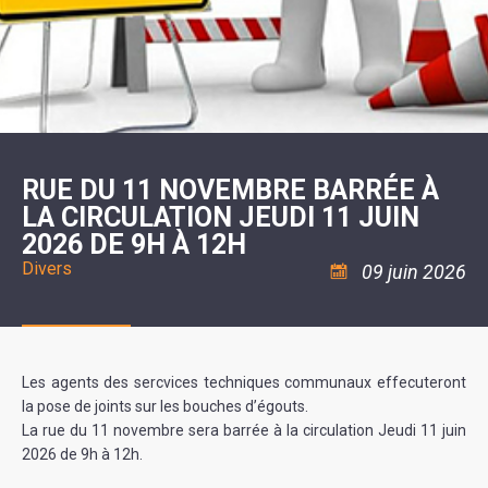
SCOLAIRE
20ÈME
RÉUNIONS
VOIE
DE
SIÈCLE
DU
LES
ENVIRONNEMENT
VERTE
MUSIQUE
CONSEIL
ÉCOLES
VISITES
L'ÉCOLE
MUNICIPAL
/
L'EAU
ET
COMMUNAUTAIRE
LE
ARRÊTÉS
ET
DÉCOUVERTES
DE
COLLÈGE
ET
L'ASSAINISSEMENT
DANSE
LES
DÉCISIONS
ESPACE
LA
LA
RANDONNÉES
DU
JEUNES
RÉSIDENCE
PISCINE
MAIRE
11
AUTONOMIE
LE
COMMUNAUTAIRE
-
LE
CAMPING
LE
18
MOT
POUR
ASSOCIATIONS
CCAS
ANS
DE
RUE DU 11 NOVEMBRE BARRÉE À
CAMPING-
:
LA
LA
CARS
ASSOCIATION
LA CIRCULATION JEUDI 11 JUIN
MINORITÉ
POLICE
TENTES
LA
MUNICIPALE
ET
2026 DE 9H À 12H
COULÉE
CARAVANES
SÉCURITÉ
DOUCE
/
LA
Divers
09 juin 2026
RISQUES
HALTE
MAJEURS
FLUVIALE
VENIR
SANTÉ/COMMERCES/ARTISANS
À
LA
SUZE
Les agents des sercvices techniques communaux effecuteront
la pose de joints sur les bouches d’égouts.
La rue du 11 novembre sera barrée à la circulation Jeudi 11 juin
2026 de 9h à 12h.