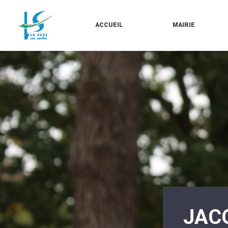
ACCUEIL
MAIRIE
LE
LES
MARCHÉ
ÉLUS
À
CONTACTS
PROPOS
/
DE
HORAIRES
LA
URBANISME/PLU
SUZE
EN
BULLETINS
LIGNE
EN
CARTES
LIGNE
D'IDENTITÉ-
PASSEPORTS
AGENDA
LE
CMJ
LA
SUZE
RÉUNIONS
AU
DU
DÉBUT
CONSEIL
DU
MUNICIPAL
20ÈME
ARRÊTÉS
SIÈCLE
ET
JAC
DÉCISIONS
DU
MAIRE