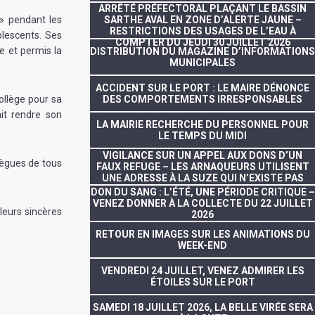
ARRÊTÉ PRÉFECTORAL PLAÇANT LE BASSIN
 » pendant les
SARTHE AVAL EN ZONE D’ALERTE JAUNE –
RESTRICTIONS DES USAGES DE L’EAU À
olescents. Ses
COMPTER DU JEUDI 30 JUILLET 2026
e et permis la
DISTRIBUTION DU MAGAZINE D’INFORMATIONS
MUNICIPALES
ACCIDENT SUR LE PORT : LE MAIRE DÉNONCE
ollège pour sa
DES COMPORTEMENTS IRRESPONSABLES
ait rendre son
LA MAIRIE RECHERCHE DU PERSONNEL POUR
LE TEMPS DU MIDI
VIGILANCE SUR UN APPEL AUX DONS D’UN
lègues de tous
FAUX REFUGE – LES ARNAQUEURS UTILISENT
UNE ADRESSE À LA SUZE QUI N’EXISTE PAS
DON DU SANG : L’ÉTÉ, UNE PÉRIODE CRITIQUE –
VENEZ DONNER À LA COLLECTE DU 22 JUILLET
leurs sincères
2026
RETOUR EN IMAGES SUR LES ANIMATIONS DU
WEEK-END
VENDREDI 24 JUILLET, VENEZ ADMIRER LES
ÉTOILES SUR LE PORT
SAMEDI 18 JUILLET 2026, LA BELLE VIRÉE SERA