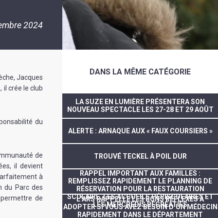
embre 2024
DANS LA MÊME CATÉGORIE
Flèche, Jacques
il crée le club
LA SUZE EN LUMIÈRE PRÉSENTERA SON
NOUVEAU SPECTACLE LES 27-28 ET 29 AOÛT
ponsabilité du
ALERTE : ARNAQUE AUX « FAUX COURSIERS »
 communauté de
TROUVÉ TECKEL À POIL DUR
s, il devient
RAPPEL IMPORTANT AUX FAMILLES :
parfaitement à
REMPLISSEZ RAPIDEMENT LE PLANNING DE
on du Parc des
RÉSERVATION POUR LA RESTAURATION
SCOLAIRE, LES ACCUEILS PÉRISCOLAIRES ET
r permettre de
L’ARS RAPPELLE LES BONS RÉFLEXES À
LES MERCREDIS RÉCRÉATIFS
ADOPTER SI VOUS AVEZ BESOIN D’UN MÉDECIN
RAPIDEMENT DANS LE DÉPARTEMENT