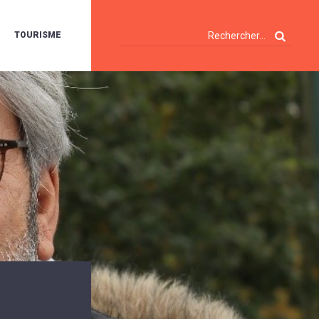
TOURISME
A
OIE
ERTE
ISITES
T
ÉCOUVERTES
ES
ANDONNÉES
E
AMPING
OUR
AMPING-
ARS
ENTES
T
ARAVANES
A
ALTE
LUVIALE
ENIR
A
UZE