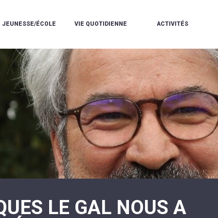
JEUNESSE/ÉCOLE
VIE QUOTIDIENNE
ACTIVITÉS
L'ACCUEIL
ESPACE
L
LA
DE
DE
V
MÉDIATHÈQUE
LOISIRS
VIE
V
L'ÉCOLE
SOCIALE
LE
V
COMMUNAUTAIRE
PÉRISCOLAIRE
QUELQUES
E
DE
/
RÈGLES
D
MUSIQUE
LES
DE
L
L'ÉCOLE
MERCREDIS
VIE
R
COMMUNAUTAIRE
RÉCRÉATIFS
DE
ENVIRONNEMENT
L
LE
DANSE
C
RESTAURANT
L'EAU
LA
P
SCOLAIRE
ET
PISCINE
C
LES
L'ASSAINISSEMENT
COMMUNAUTAIRE
C
ÉCOLES
T
LA
/
E
ASSOCIATIONS
RÉSIDENCE
LE
C
AUTONOMIE
COLLÈGE
L
ESPACE
LE
H
JEUNES
CCAS
F
11
LA
V
-
QUES LE GAL NOUS A
POLICE
À
18
MUNICIPALE
L
ANS
S
:
SÉCURITÉ