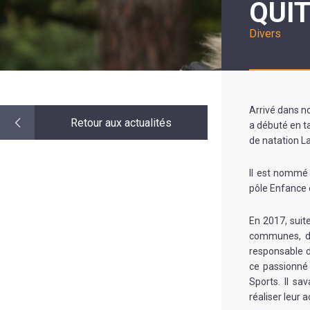
QUI
LE
MOT
DE
Divers
LA
MINORITÉ
Arrivé dans not
Retour aux actualités
a débuté en ta
de natation La
Il est nommé 
pôle Enfance 
En 2017, suit
communes, do
responsable d
ce passionné 
Sports. Il sa
réaliser leur 