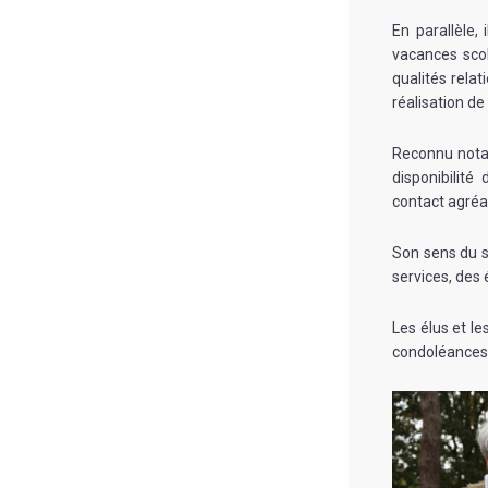
En parallèle,
vacances scol
qualités rela
réalisation de
Reconnu notam
disponibilité
contact agréab
Son sens du s
services, des 
Les élus et l
condoléances 