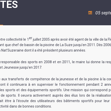
TTÉS
ASSOCIATION
/
LA
RISQUES
COULÉE
MAJEURS
05 sept
DOUCE
SANTÉ/COMMERCES/ARTISANS
er
re collectivité le 1
juillet 2005 après avoir été agent de la ville de la 
nt que chef de bassin de la piscine de La Suze jusqu’en 2011. Dès 2006, 
 Nat’Suzeraine dont il a été président plusieurs années.
responsable des sports en 2008 et en 2011, le maire lui donne la res
et Jeunesse jusqu’en 2017.
e aux transferts de compétence de la jeunesse et de la piscine à la
nt il continuera à en superviser le fonctionnement pendant 2 année
es sports et des équipements sportifs. Une mission qui correspond 
de sports. Il oeuvra activement auprès des élus lors de la réalisati
vait être à l’écoute des utilisateurs des bâtiments sportifs pour leu
activité dans de bonnes conditions.