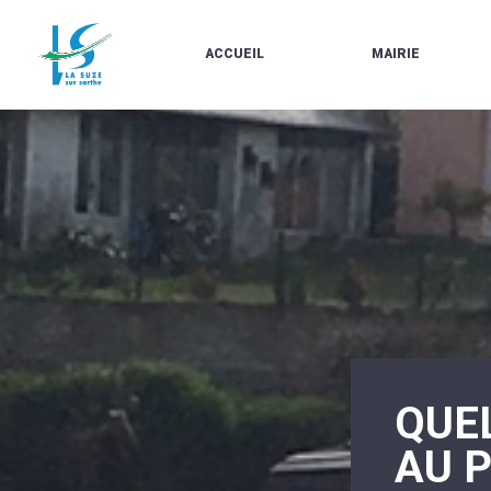
ACCUEIL
MAIRIE
LE
LES
MARCHÉ
ÉLUS
À
CONTACTS
PROPOS
/
DE
HORAIRES
LA
URBANISME/PLU
SUZE
EN
BULLETINS
LIGNE
EN
CARTES
LIGNE
D'IDENTITÉ-
PASSEPORTS
AGENDA
LE
CMJ
LA
SUZE
RÉUNIONS
AU
DU
DÉBUT
CONSEIL
DU
MUNICIPAL
QUE
20ÈME
ARRÊTÉS
SIÈCLE
ET
AU 
DÉCISIONS
DU
MAIRE