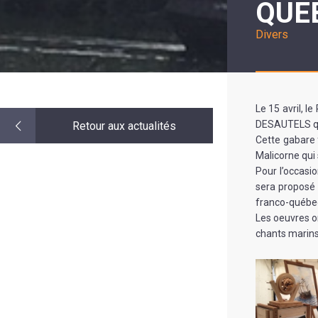
QUE
LE
MOT
DE
Divers
LA
MINORITÉ
Le 15 avril, 
DESAUTELS qui
Retour aux actualités
Cette gabare 
Malicorne qui
Pour l’occasi
sera proposé 
franco-québec
Les oeuvres on
chants marins 