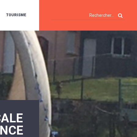
TOURISME
A
OIE
ERTE
ISITES
T
ÉCOUVERTES
ES
ANDONNÉES
E
AMPING
OUR
AMPING-
ARS
ENTES
T
ARAVANES
A
CALE
ALTE
LUVIALE
ENIR
ANCE
A
UZE