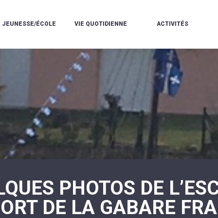
JEUNESSE/ÉCOLE
VIE QUOTIDIENNE
ACTIVITÉS
L'ACCUEIL
ESPACE
L
LA
DE
DE
V
MÉDIATHÈQUE
LOISIRS
VIE
V
L'ÉCOLE
SOCIALE
LE
V
COMMUNAUTAIRE
PÉRISCOLAIRE
QUELQUES
E
DE
/
RÈGLES
D
MUSIQUE
LES
DE
L
L'ÉCOLE
MERCREDIS
VIE
R
COMMUNAUTAIRE
RÉCRÉATIFS
DE
ENVIRONNEMENT
L
LE
DANSE
C
RESTAURANT
L'EAU
LA
P
SCOLAIRE
ET
PISCINE
C
LES
L'ASSAINISSEMENT
COMMUNAUTAIRE
C
ÉCOLES
T
LA
/
E
ASSOCIATIONS
RÉSIDENCE
LE
C
AUTONOMIE
COLLÈGE
L
ESPACE
LE
LQUES PHOTOS DE L’ES
H
JEUNES
CCAS
F
11
LA
V
-
PORT DE LA GABARE FR
POLICE
À
18
MUNICIPALE
L
ANS
S
:
SÉCURITÉ