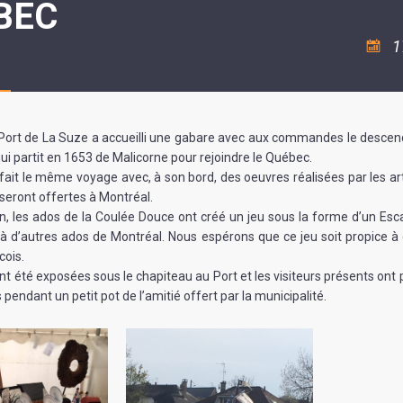
BEC
ASSOCIATION
/
LA
RISQUES
COULÉE
MAJEURS
1
DOUCE
SANTÉ/COMMERCES/ARTISANS
le Port de La Suze a accueilli une gabare avec aux commandes le descen
 partit en 1653 de Malicorne pour rejoindre le Québec.
fait le même voyage avec, à son bord, des oeuvres réalisées par les art
 seront offertes à Montréal.
on, les ados de la Coulée Douce ont créé un jeu sous la forme d’un Es
à d’autres ados de Montréal. Nous espérons que ce jeu soit propice 
ois.
t été exposées sous le chapiteau au Port et les visiteurs présents ont 
pendant un petit pot de l’amitié offert par la municipalité.