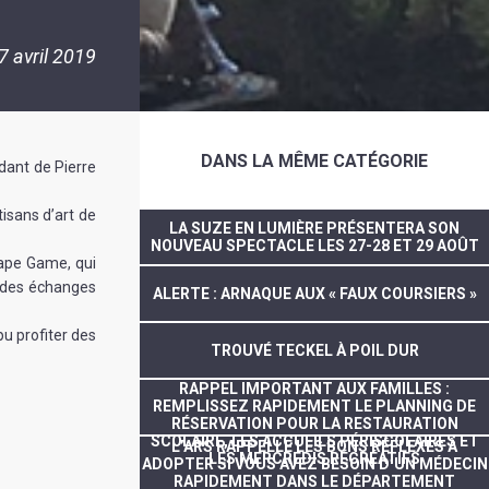
7 avril 2019
DANS LA MÊME CATÉGORIE
dant de Pierre
isans d’art de
LA SUZE EN LUMIÈRE PRÉSENTERA SON
NOUVEAU SPECTACLE LES 27-28 ET 29 AOÛT
cape Game, qui
à des échanges
ALERTE : ARNAQUE AUX « FAUX COURSIERS »
pu profiter des
TROUVÉ TECKEL À POIL DUR
RAPPEL IMPORTANT AUX FAMILLES :
REMPLISSEZ RAPIDEMENT LE PLANNING DE
RÉSERVATION POUR LA RESTAURATION
SCOLAIRE, LES ACCUEILS PÉRISCOLAIRES ET
L’ARS RAPPELLE LES BONS RÉFLEXES À
LES MERCREDIS RÉCRÉATIFS
ADOPTER SI VOUS AVEZ BESOIN D’UN MÉDECIN
RAPIDEMENT DANS LE DÉPARTEMENT