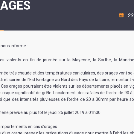
RAGES
ASSOCIATION
/
LA
RISQUES
COULÉE
MAJEURS
23
DOUCE
SANTÉ/COMMERCES/ARTISANS
nous informe :
es violents en fin de journée sur la Mayenne, la Sarthe, la Manche
rnée très chaude et des températures caniculaires, des orages vont se
di et soirée de l’Est Bretagne au Nord des Pays de la Loire, remontant 
 Ces orages pourraient être violents sur les départements placés en vi
 risque significatif de grêle. Localement, des rafales de l’ordre de 90
nsi que des intensités pluvieuses de l’ordre de 20 à 30mm par heure sou
ne prévue au plus tôt le jeudi 25 juillet 2019 à 01h00.
comportements en cas d’orages
e d’un orage, prenez les précautions d’usage pour mettre à l’abri les ob