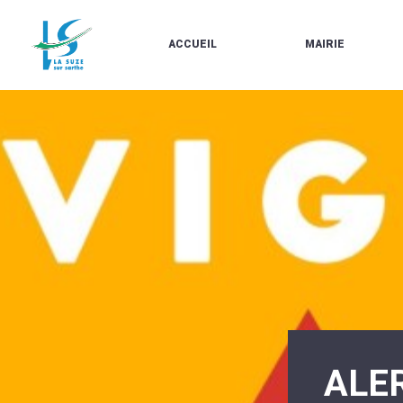
ACCUEIL
MAIRIE
LE
LES
MARCHÉ
ÉLUS
À
CONTACTS
PROPOS
/
DE
HORAIRES
LA
URBANISME/PLU
SUZE
EN
BULLETINS
LIGNE
EN
CARTES
LIGNE
D'IDENTITÉ-
PASSEPORTS
AGENDA
LE
CMJ
LA
SUZE
RÉUNIONS
AU
DU
DÉBUT
CONSEIL
DU
MUNICIPAL
20ÈME
ARRÊTÉS
SIÈCLE
ET
ALER
DÉCISIONS
DU
MAIRE