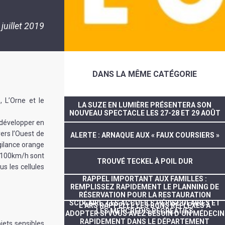
 juillet 2019
DANS LA MÊME CATÉGORIE
, L’Orne et le
LA SUZE EN LUMIÈRE PRÉSENTERA SON
NOUVEAU SPECTACLE LES 27-28 ET 29 AOÛT
 développer en
vers l’Ouest de
ALERTE : ARNAQUE AUX « FAUX COURSIERS »
gilance orange
 à 100km/h sont
TROUVÉ TECKEL À POIL DUR
s les cellules
RAPPEL IMPORTANT AUX FAMILLES :
REMPLISSEZ RAPIDEMENT LE PLANNING DE
RÉSERVATION POUR LA RESTAURATION
SCOLAIRE, LES ACCUEILS PÉRISCOLAIRES ET
L’ARS RAPPELLE LES BONS RÉFLEXES À
LES MERCREDIS RÉCRÉATIFS
ADOPTER SI VOUS AVEZ BESOIN D’UN MÉDECIN
RAPIDEMENT DANS LE DÉPARTEMENT
jets sensibles