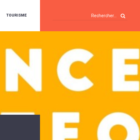
TOURISME
A
OIE
ERTE
ISITES
T
ÉCOUVERTES
ES
ANDONNÉES
E
AMPING
OUR
AMPING-
ARS
ENTES
T
ARAVANES
A
ALTE
LUVIALE
ENIR
A
UZE