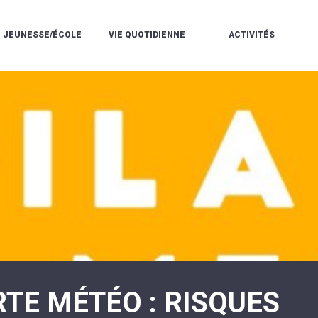
JEUNESSE/ÉCOLE
VIE QUOTIDIENNE
ACTIVITÉS
L'ACCUEIL
ESPACE
L
LA
DE
DE
V
MÉDIATHÈQUE
LOISIRS
VIE
V
L'ÉCOLE
SOCIALE
LE
V
COMMUNAUTAIRE
PÉRISCOLAIRE
QUELQUES
E
DE
/
RÈGLES
D
MUSIQUE
LES
DE
L
L'ÉCOLE
MERCREDIS
VIE
R
COMMUNAUTAIRE
RÉCRÉATIFS
DE
ENVIRONNEMENT
L
LE
DANSE
C
RESTAURANT
L'EAU
LA
P
SCOLAIRE
ET
PISCINE
C
LES
L'ASSAINISSEMENT
COMMUNAUTAIRE
C
ÉCOLES
T
LA
/
E
ASSOCIATIONS
RÉSIDENCE
LE
C
AUTONOMIE
COLLÈGE
L
ESPACE
LE
H
JEUNES
CCAS
F
11
LA
V
-
TE MÉTÉO : RISQUES
POLICE
À
18
MUNICIPALE
L
ANS
S
:
SÉCURITÉ