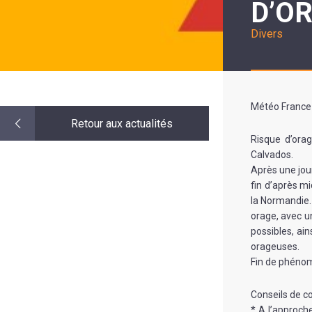
D’O
LE
MOT
DE
Divers
LA
MINORITÉ
Météo France 
Retour aux actualités
Risque d’orag
Calvados.
Après une jou
fin d’après mi
la Normandie.
orage, avec un
possibles, ai
orageuses.
Fin de phénomè
Conseils de 
* A l’approch