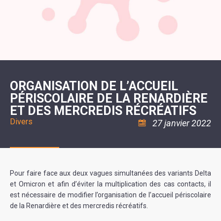
SCOLAIRE
20ÈME
RÉUNIONS
VOIE
DE
SIÈCLE
DU
LES
ENVIRONNEMENT
VERTE
MUSIQUE
CONSEIL
ÉCOLES
VISITES
L'ÉCOLE
MUNICIPAL
/
L'EAU
ET
COMMUNAUTAIRE
LE
ARRÊTÉS
ET
DÉCOUVERTES
DE
COLLÈGE
ET
L'ASSAINISSEMENT
DANSE
LES
DÉCISIONS
ESPACE
LA
LA
RANDONNÉES
DU
JEUNES
RÉSIDENCE
PISCINE
MAIRE
11
AUTONOMIE
LE
COMMUNAUTAIRE
-
LE
CAMPING
LE
18
MOT
POUR
ASSOCIATIONS
CCAS
ANS
DE
ORGANISATION DE L’ACCUEIL
CAMPING-
:
LA
LA
CARS
ASSOCIATION
PÉRISCOLAIRE DE LA RENARDIÈRE
MINORITÉ
POLICE
TENTES
LA
MUNICIPALE
ET
ET DES MERCREDIS RÉCRÉATIFS
COULÉE
CARAVANES
SÉCURITÉ
DOUCE
/
LA
Divers
27 janvier 2022
RISQUES
HALTE
MAJEURS
FLUVIALE
VENIR
SANTÉ/COMMERCES/ARTISANS
À
LA
SUZE
Pour faire face aux deux vagues simultanées des variants Delta
et Omicron et afin d’éviter la multiplication des cas contacts, il
est nécessaire de modifier l’organisation de l’accueil périscolaire
de la Renardière et des mercredis récréatifs.