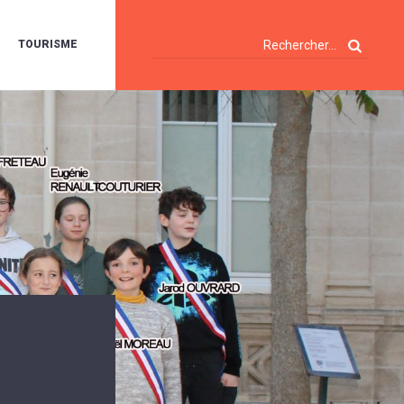
TOURISME
A
OIE
ERTE
ISITES
T
ÉCOUVERTES
ES
ANDONNÉES
E
AMPING
OUR
AMPING-
ARS
ENTES
T
ARAVANES
A
ALTE
LUVIALE
ENIR
A
UZE