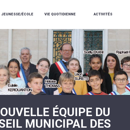
JEUNESSE/ÉCOLE
VIE QUOTIDIENNE
ACTIVITÉS
L'ACCUEIL
ESPACE
L
LA
DE
DE
V
MÉDIATHÈQUE
LOISIRS
VIE
V
L'ÉCOLE
SOCIALE
LE
V
COMMUNAUTAIRE
PÉRISCOLAIRE
QUELQUES
E
DE
/
RÈGLES
D
MUSIQUE
LES
DE
L
L'ÉCOLE
MERCREDIS
VIE
R
COMMUNAUTAIRE
RÉCRÉATIFS
DE
ENVIRONNEMENT
L
LE
DANSE
C
RESTAURANT
L'EAU
LA
P
SCOLAIRE
ET
PISCINE
C
LES
L'ASSAINISSEMENT
COMMUNAUTAIRE
C
ÉCOLES
T
LA
/
E
ASSOCIATIONS
RÉSIDENCE
LE
C
AUTONOMIE
COLLÈGE
L
ESPACE
LE
NOUVELLE ÉQUIPE DU
H
JEUNES
CCAS
F
11
LA
V
-
SEIL MUNICIPAL DES
POLICE
À
18
MUNICIPALE
L
ANS
S
:
SÉCURITÉ