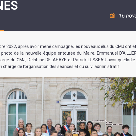
NES
ASSOCIATION
/
LA
RISQUES
COULÉE
MAJEURS
16 nov
DOUCE
SANTÉ/COMMERCES/ARTISANS
bre 2022, après avoir mené campagne, les nouveaux élus du CMJ ont ét
a photo de la nouvelle équipe entourée du Maire, Emmanuel D’AILLIE
charge du CMJ, Delphine DELAHAYE et Patrick LUSSEAU ainsi qu’Elodie
en charge de l’organisation des séances et du suivi administratif.