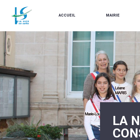
ACCUEIL
MAIRIE
LE
LES
MARCHÉ
ÉLUS
À
CONTACTS
PROPOS
/
DE
HORAIRES
LA
URBANISME/PLU
SUZE
EN
BULLETINS
LIGNE
EN
CARTES
LIGNE
D'IDENTITÉ-
PASSEPORTS
AGENDA
LE
CMJ
LA
SUZE
RÉUNIONS
AU
DU
DÉBUT
CONSEIL
DU
MUNICIPAL
LA 
20ÈME
ARRÊTÉS
SIÈCLE
ET
CON
DÉCISIONS
DU
MAIRE