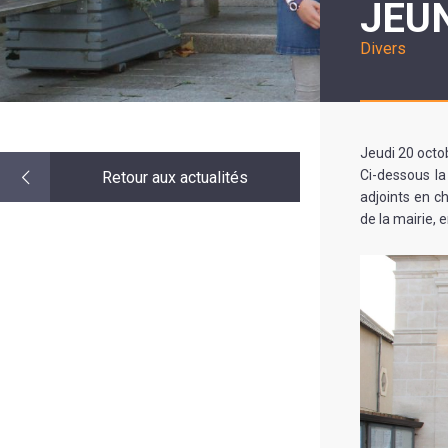
JEU
LE
MOT
DE
Divers
LA
MINORITÉ
Jeudi 20 octo
Ci-dessous l
Retour aux actualités
adjoints en 
de la mairie, 