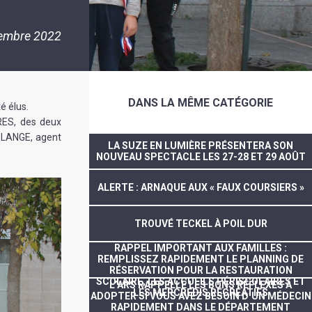
embre 2022
DANS LA MÊME CATÉGORIE
é élus.
RES, des deux
 LANGE, agent
LA SUZE EN LUMIÈRE PRÉSENTERA SON
NOUVEAU SPECTACLE LES 27-28 ET 29 AOÛT
ALERTE : ARNAQUE AUX « FAUX COURSIERS »
TROUVÉ TECKEL À POIL DUR
RAPPEL IMPORTANT AUX FAMILLES :
REMPLISSEZ RAPIDEMENT LE PLANNING DE
RÉSERVATION POUR LA RESTAURATION
SCOLAIRE, LES ACCUEILS PÉRISCOLAIRES ET
L’ARS RAPPELLE LES BONS RÉFLEXES À
LES MERCREDIS RÉCRÉATIFS
ADOPTER SI VOUS AVEZ BESOIN D’UN MÉDECIN
RAPIDEMENT DANS LE DÉPARTEMENT