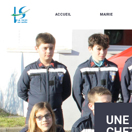
ACCUEIL
MAIRIE
LE
LES
MARCHÉ
ÉLUS
À
CONTACTS
PROPOS
/
DE
HORAIRES
LA
URBANISME/PLU
SUZE
EN
BULLETINS
LIGNE
EN
CARTES
LIGNE
D'IDENTITÉ-
PASSEPORTS
AGENDA
LE
CMJ
LA
SUZE
RÉUNIONS
AU
DU
DÉBUT
CONSEIL
DU
MUNICIPAL
20ÈME
ARRÊTÉS
UNE
SIÈCLE
ET
DÉCISIONS
DU
CHE
MAIRE