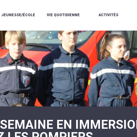
JEUNESSE/ÉCOLE
VIE QUOTIDIENNE
ACTIVITÉS
L'ACCUEIL
ESPACE
L
LA
DE
DE
V
MÉDIATHÈQUE
LOISIRS
VIE
V
L'ÉCOLE
SOCIALE
LE
V
COMMUNAUTAIRE
PÉRISCOLAIRE
QUELQUES
E
DE
/
RÈGLES
D
MUSIQUE
LES
DE
L
L'ÉCOLE
MERCREDIS
VIE
R
COMMUNAUTAIRE
RÉCRÉATIFS
DE
ENVIRONNEMENT
L
LE
DANSE
C
RESTAURANT
L'EAU
LA
P
SCOLAIRE
ET
PISCINE
C
LES
L'ASSAINISSEMENT
COMMUNAUTAIRE
C
ÉCOLES
T
LA
/
E
ASSOCIATIONS
RÉSIDENCE
LE
C
AUTONOMIE
COLLÈGE
L
ESPACE
LE
H
JEUNES
CCAS
F
 SEMAINE EN IMMERSI
11
LA
V
-
POLICE
À
18
MUNICIPALE
Z LES POMPIERS
L
ANS
S
:
SÉCURITÉ