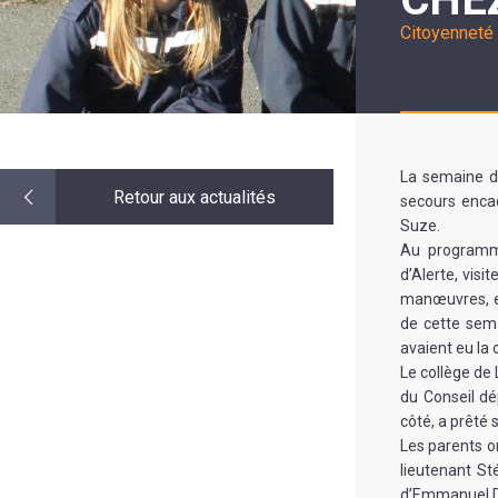
LE
MOT
Citoyenneté
DE
LA
MINORITÉ
La semaine d
Retour aux actualités
secours enca
Suze.
Au programme
d’Alerte, vis
manœuvres, e
de cette sem
avaient eu la 
Le collège de 
du Conseil d
côté, a prêté 
Les parents on
lieutenant S
d’Emmanuel D’