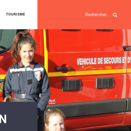
TOURISME
A
OIE
ERTE
ISITES
T
ÉCOUVERTES
ES
ANDONNÉES
E
AMPING
OUR
AMPING-
ARS
ENTES
T
ARAVANES
A
ALTE
LUVIALE
ON
ENIR
A
UZE