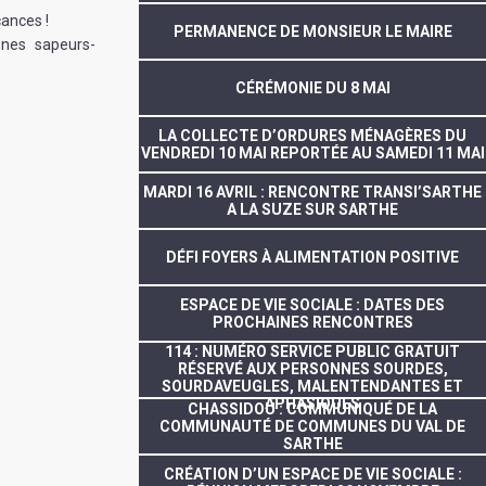
cances !
PERMANENCE DE MONSIEUR LE MAIRE
eunes sapeurs-
CÉRÉMONIE DU 8 MAI
LA COLLECTE D’ORDURES MÉNAGÈRES DU
VENDREDI 10 MAI REPORTÉE AU SAMEDI 11 MAI
MARDI 16 AVRIL : RENCONTRE TRANSI’SARTHE
A LA SUZE SUR SARTHE
DÉFI FOYERS À ALIMENTATION POSITIVE
ESPACE DE VIE SOCIALE : DATES DES
PROCHAINES RENCONTRES
114 : NUMÉRO SERVICE PUBLIC GRATUIT
RÉSERVÉ AUX PERSONNES SOURDES,
SOURDAVEUGLES, MALENTENDANTES ET
APHASIQUES
CHASSIDOU : COMMUNIQUÉ DE LA
COMMUNAUTÉ DE COMMUNES DU VAL DE
SARTHE
CRÉATION D’UN ESPACE DE VIE SOCIALE :