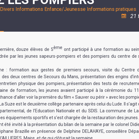
ASSOCIATION
/
LA
Divers
Informations Enfance/Jeunesse
RISQUES
Informations pratiques
COULÉE
MAJEURS
21 
DOUCE
SANTÉ/COMMERCES/ARTISANS
ème
ernière, douze élèves de 5
ont participé à une formation au sei
drée par les jeunes sapeurs-pompiers et des pompiers du centre de 
 : formation aux gestes de premiers secours, visite du Centre 
ite des deux centres de Secours du Mans, présentation des engins d’int
ntretien physique des pompiers, présentation des tests de recrute
aine de formation, les jeunes avaient participé à la cérémonie du 1
chance d’aller voir la première du film « Sauver ou périr » avec les pompi
La Suze est le deuxième collège partenaire après celui du Lude. Il s’agit d
épartemental, de l’Education Nationale et du SDIS. La commune de La
ses équipements sportifs et s’est chargée de la restauration des jeunes.
t été invité à la présentation du bilan de la semaine par le colonel Didi
téphane Brazille en présence de Delphine DELAHAYE, conseillère Dépa
AILLIERES, Maire et de qui clôturait la semaine.