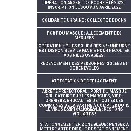
OPÉRATION ARGENT DE POCHE ÉTÉ 2022 :
INSCRIPTION JUSQU’AU 5 AVRIL 2022
SOLIDARITÉ UKRAINE : COLLECTE DE DONS
PORT DU MASQUE : ALLÈGEMENT DES
MESURES
OPÉRATION « PILES SOLIDAIRES » ! : UNE URNE
EST DISPONIBLE À LA MAIRIE POUR RÉCOLTER
VOS PILES USAGÉES.
RECENCEMENT DES PERSONNES ISOLÉES ET
DE BÉNÉVOLES
ATTESTATION DE DÉPLACEMENT
ARRÊTÉ PRÉFECTORAL : PORT DU MASQUE
OBLIGATOIRE SUR LES MARCHÉS, VIDE-
GRENIERS, BROCANTES DE TOUTES LES
COMMUNES DE LA SARTHE À COMPTER DU 15
LE VIRUS EST TOUJOURS LÀ : RESTONS
AOÛT 2020 À 8 H
VIGILANTS !
STATIONNEMENT EN ZONE BLEUE : PENSEZ À
METTRE VOTRE DISQUE DE STATIONNEMENT