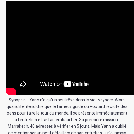
Synopsis : Yann n’a qu’un seul rêve dans la vie : voyager. Alors,
quand il entend dire que le fameux guide du Routard recrute des
gens pour faire le tour du monde, il se présente immédiatement
à l’entretien et se fait embaucher. Sa première mission :
Marrakech, 40 adresses à vérifier en 5 jours. Mais Yann a oublié
de mentionner un petit détail lors de son entretien : il n’a jamais