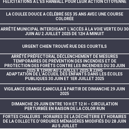
FÉLICITATIONS À L’ES HANBALL POUR LEUR ACTION CITOYENNE
LA COULEE DOUCE A CÉLÉBRÉ SES 35 ANS AVEC UNE COURSE
COLORÉE
ARRÊTÉ MUNICIPAL INTERDISANT L’ACCÈS À LA VOIE VERTE DU 30
JUIN AU 2 JUILLET 2025 DE 12H À MINUIT
URGENT CHIEN TROUVÉ RUE DES COURTILS
ARRÊTÉ PRÉFECTORAL DÉCLENCHEMENT DE MESURES
TEMPORAIRES DE PRÉVENTION DES INCENDIES ET DE
PROTECTION DES FORÊTS CONTRE LES INCENDIES DU 30 JUIN
2025 À 12H00 AU 2 JUILLET 2025 À 23H5
ADAPTATION DE L’ACCUEIL DES ENFANTS DANS LES ÉCOLES
PUBLIQUES 30 JUIN ET 1ER JUILLET 2025
VIGILANCE ORANGE CANICULE À PARTIR DE DIMANCHE 29 JUIN
2025
DIMANCHE 29 JUIN ENTRE 10 H ET 12 H – CIRCULATION
PERTURBÉE EN RAISON DE LA COLOR RUN
FORTES CHALEURS : HORAIRES DE LA DÉCHÈTERIE ET HORAIRES
DE LA COLLECTE D’ORDURES MÉNAGÈRES MODIFIÉS DU 28 JUIN
AU 5 JUILLET