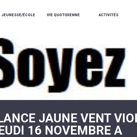
JEUNESSE/ÉCOLE
VIE QUOTIDIENNE
ACTIVITÉS
L'ACCUEIL
ESPACE
L
LA
DE
DE
V
MÉDIATHÈQUE
LOISIRS
VIE
V
L'ÉCOLE
SOCIALE
LE
V
COMMUNAUTAIRE
PÉRISCOLAIRE
QUELQUES
E
DE
/
RÈGLES
D
MUSIQUE
LES
DE
L
L'ÉCOLE
MERCREDIS
VIE
R
COMMUNAUTAIRE
RÉCRÉATIFS
DE
ENVIRONNEMENT
L
LE
DANSE
C
RESTAURANT
L'EAU
LA
P
SCOLAIRE
ET
PISCINE
C
LES
L'ASSAINISSEMENT
COMMUNAUTAIRE
C
ÉCOLES
T
LA
/
E
ASSOCIATIONS
RÉSIDENCE
LE
C
AUTONOMIE
COLLÈGE
L
ESPACE
LE
ILANCE JAUNE VENT VIO
H
JEUNES
CCAS
F
11
LA
V
-
JEUDI 16 NOVEMBRE A
POLICE
À
18
MUNICIPALE
L
ANS
S
:
SÉCURITÉ