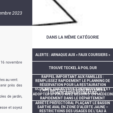
embre 2023
DANS LA MÊME CATÉGORIE
ALERTE : ARNAQUE AUX « FAUX COURSIERS »
di 16 novembre
TROUVÉ TECKEL À POIL DUR
RAPPEL IMPORTANT AUX FAMILLES :
ées au vent.
REMPLISSEZ RAPIDEMENT LE PLANNING DE
RÉSERVATION POUR LA RESTAURATION
tenir près des
SCOLAIRE, LES ACCUEILS PÉRISCOLAIRES ET
L’ARS RAPPELLE LES BONS RÉFLEXES À
LES MERCREDIS RÉCRÉATIFS
ADOPTER SI VOUS AVEZ BESOIN D’UN MÉDECIN
les de jardin,
RAPIDEMENT DANS LE DÉPARTEMENT
ARRÊTÉ PRÉFECTORAL PLAÇANT LE BASSIN
SARTHE AVAL EN ZONE D’ALERTE JAUNE –
tesse et soyez
RESTRICTIONS DES USAGES DE L’EAU À