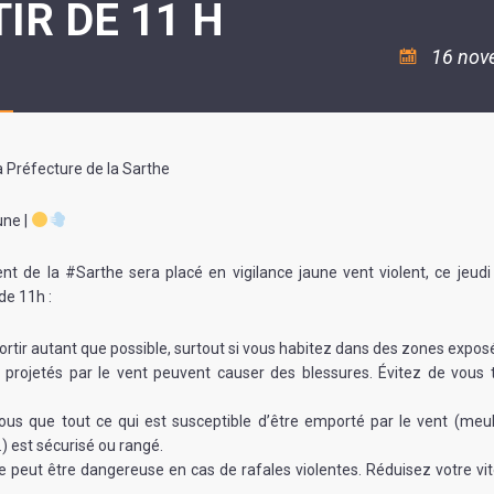
IR DE 11 H
ASSOCIATION
/
LA
RISQUES
COULÉE
MAJEURS
16 nov
DOUCE
SANTÉ/COMMERCES/ARTISANS
 Préfecture de la Sarthe
une |
t de la #Sarthe sera placé en vigilance jaune vent violent, ce jeu
 de 11h :
ortir autant que possible, surtout si vous habitez dans des zones expos
 projetés par le vent peuvent causer des blessures. Évitez de vous 
us que tout ce qui est susceptible d’être emporté par le vent (meub
.) est sécurisé ou rangé.
 peut être dangereuse en cas de rafales violentes. Réduisez votre vi