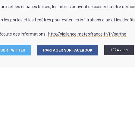
parcs et les espaces boisés, les arbres peuvent se casser ou être déraci
les portes et les fenêtres pour éviter les infiltrations d’air et les dégât
écoute des informations :
http://vigilance.meteofrance.fr/fr/sarthe
SUR TWITTER
PARTAGER SUR FACEBOOK
1974 vues