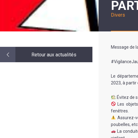
PART
LE
MOT
DE
Divers
LA
MINORITÉ
Message de la
Retour aux actualités
#VigilanceJa
Le départemen
2023, à partir
Évitez de s
Les objets
fenêtres.
Assurez-vo
poubelles, etc
La conduite