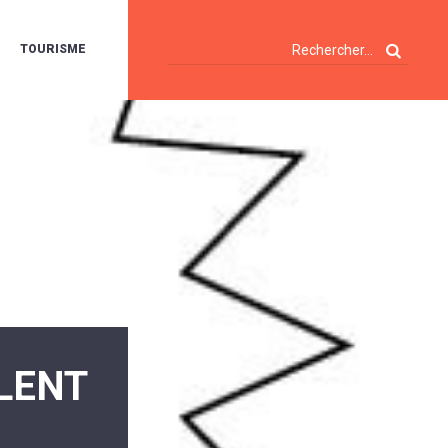
TOURISME
A
OIE
ERTE
ISITES
T
ÉCOUVERTES
ES
ANDONNÉES
E
AMPING
OUR
AMPING-
ARS
ENTES
T
ARAVANES
A
LENT
ALTE
LUVIALE
ENIR
A
UZE