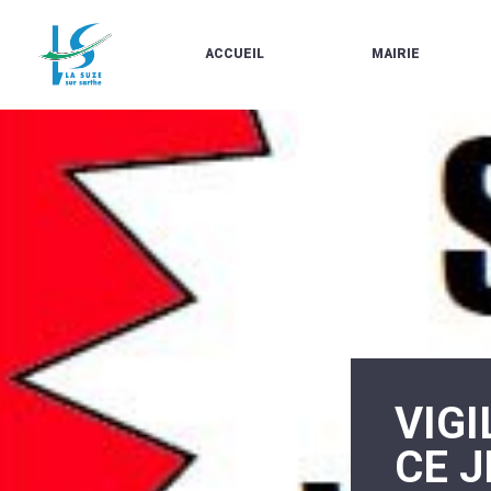
ACCUEIL
MAIRIE
LE
LES
MARCHÉ
ÉLUS
À
CONTACTS
PROPOS
/
DE
HORAIRES
LA
URBANISME/PLU
SUZE
EN
BULLETINS
LIGNE
EN
CARTES
LIGNE
D'IDENTITÉ-
PASSEPORTS
AGENDA
LE
CMJ
LA
SUZE
RÉUNIONS
AU
DU
DÉBUT
CONSEIL
DU
MUNICIPAL
VIG
20ÈME
ARRÊTÉS
SIÈCLE
ET
CE 
DÉCISIONS
DU
MAIRE