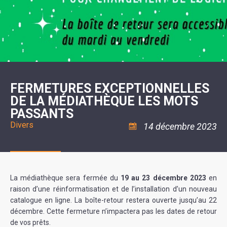
SCOLAIRE
20ÈME
RÉUNIONS
VOIE
DE
SIÈCLE
DU
LES
ENVIRONNEMENT
VERTE
MUSIQUE
CONSEIL
ÉCOLES
VISITES
L'ÉCOLE
MUNICIPAL
/
L'EAU
ET
COMMUNAUTAIRE
LE
ARRÊTÉS
ET
DÉCOUVERTES
DE
COLLÈGE
ET
L'ASSAINISSEMENT
DANSE
LES
DÉCISIONS
ESPACE
LA
LA
RANDONNÉES
DU
JEUNES
RÉSIDENCE
PISCINE
MAIRE
11
AUTONOMIE
LE
COMMUNAUTAIRE
-
LE
CAMPING
LE
18
MOT
POUR
ASSOCIATIONS
CCAS
ANS
DE
FERMETURES EXCEPTIONNELLES
CAMPING-
:
LA
LA
CARS
ASSOCIATION
DE LA MÉDIATHÈQUE LES MOTS
MINORITÉ
POLICE
TENTES
LA
MUNICIPALE
ET
PASSANTS
COULÉE
CARAVANES
SÉCURITÉ
DOUCE
/
LA
Divers
14 décembre 2023
RISQUES
HALTE
MAJEURS
FLUVIALE
VENIR
SANTÉ/COMMERCES/ARTISANS
À
LA
SUZE
La médiathèque sera fermée du
19 au 23 décembre 2023
en
raison d’une réinformatisation et de l’installation d’un nouveau
catalogue en ligne. La boîte-retour restera ouverte jusqu’au 22
décembre. Cette fermeture n’impactera pas les dates de retour
de vos prêts.