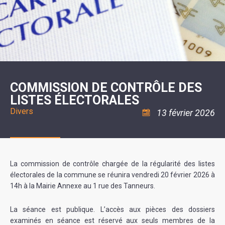
SCOLAIRE
20ÈME
RÉUNIONS
VOIE
DE
SIÈCLE
DU
LES
ENVIRONNEMENT
VERTE
MUSIQUE
CONSEIL
ÉCOLES
VISITES
L'ÉCOLE
MUNICIPAL
/
L'EAU
ET
COMMUNAUTAIRE
LE
ARRÊTÉS
ET
DÉCOUVERTES
DE
COLLÈGE
ET
L'ASSAINISSEMENT
DANSE
LES
DÉCISIONS
ESPACE
LA
LA
RANDONNÉES
DU
JEUNES
RÉSIDENCE
PISCINE
MAIRE
11
AUTONOMIE
LE
COMMUNAUTAIRE
-
LE
CAMPING
LE
18
MOT
POUR
ASSOCIATIONS
CCAS
ANS
DE
COMMISSION DE CONTRÔLE DES
CAMPING-
:
LA
LA
CARS
ASSOCIATION
LISTES ÉLECTORALES
MINORITÉ
POLICE
TENTES
LA
MUNICIPALE
ET
COULÉE
Divers
13 février 2026
CARAVANES
SÉCURITÉ
DOUCE
/
LA
RISQUES
HALTE
MAJEURS
FLUVIALE
VENIR
SANTÉ/COMMERCES/ARTISANS
À
LA
La commission de contrôle chargée de la régularité des listes
SUZE
électorales de la commune se réunira vendredi 20 février 2026 à
14h à la Mairie Annexe au 1 rue des Tanneurs.
La séance est publique. L’accès aux pièces des dossiers
examinés en séance est réservé aux seuls membres de la