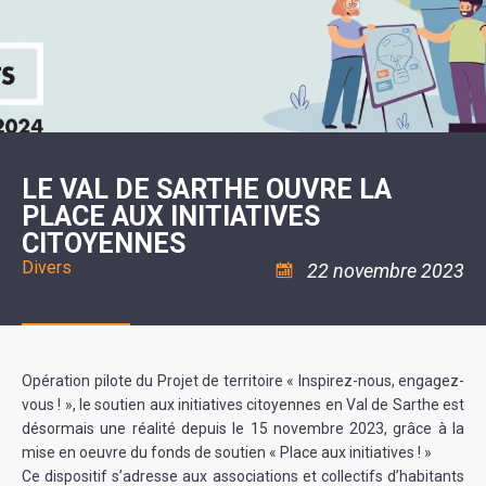
SCOLAIRE
20ÈME
RÉUNIONS
VOIE
DE
SIÈCLE
DU
LES
ENVIRONNEMENT
VERTE
MUSIQUE
CONSEIL
ÉCOLES
VISITES
L'ÉCOLE
MUNICIPAL
/
L'EAU
ET
COMMUNAUTAIRE
LE
ARRÊTÉS
ET
DÉCOUVERTES
DE
COLLÈGE
ET
L'ASSAINISSEMENT
DANSE
LES
DÉCISIONS
ESPACE
LA
LA
RANDONNÉES
DU
JEUNES
RÉSIDENCE
PISCINE
MAIRE
11
AUTONOMIE
LE
COMMUNAUTAIRE
-
LE
CAMPING
LE
18
MOT
POUR
ASSOCIATIONS
CCAS
ANS
DE
LE VAL DE SARTHE OUVRE LA
CAMPING-
:
LA
LA
CARS
ASSOCIATION
PLACE AUX INITIATIVES
MINORITÉ
POLICE
TENTES
LA
MUNICIPALE
ET
CITOYENNES
COULÉE
CARAVANES
SÉCURITÉ
DOUCE
/
LA
Divers
22 novembre 2023
RISQUES
HALTE
MAJEURS
FLUVIALE
VENIR
SANTÉ/COMMERCES/ARTISANS
À
LA
SUZE
Opération pilote du Projet de territoire « Inspirez-nous, engagez-
vous ! », le soutien aux initiatives citoyennes en Val de Sarthe est
désormais une réalité depuis le 15 novembre 2023, grâce à la
mise en oeuvre du fonds de soutien « Place aux initiatives ! »
Ce dispositif s’adresse aux associations et collectifs d’habitants