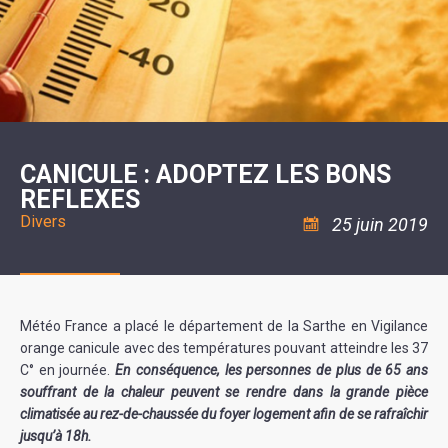
SCOLAIRE
20ÈME
RÉUNIONS
VOIE
DE
SIÈCLE
DU
LES
ENVIRONNEMENT
VERTE
MUSIQUE
CONSEIL
ÉCOLES
VISITES
L'ÉCOLE
MUNICIPAL
/
L'EAU
ET
COMMUNAUTAIRE
LE
ARRÊTÉS
ET
DÉCOUVERTES
DE
COLLÈGE
ET
L'ASSAINISSEMENT
DANSE
LES
DÉCISIONS
ESPACE
LA
LA
RANDONNÉES
DU
JEUNES
RÉSIDENCE
PISCINE
MAIRE
11
AUTONOMIE
LE
COMMUNAUTAIRE
-
LE
CAMPING
LE
18
MOT
POUR
ASSOCIATIONS
CCAS
ANS
DE
CANICULE : ADOPTEZ LES BONS
CAMPING-
:
LA
LA
CARS
ASSOCIATION
REFLEXES
MINORITÉ
POLICE
TENTES
LA
MUNICIPALE
ET
COULÉE
Divers
25 juin 2019
CARAVANES
SÉCURITÉ
DOUCE
/
LA
RISQUES
HALTE
MAJEURS
FLUVIALE
VENIR
SANTÉ/COMMERCES/ARTISANS
À
LA
Météo France a placé le département de la Sarthe en Vigilance
SUZE
orange canicule avec des températures pouvant atteindre les 37
C° en journée.
En conséquence, les personnes de plus de 65 ans
souffrant de la chaleur peuvent se rendre dans la grande pièce
climatisée au rez-de-chaussée du foyer logement afin de se rafraîchir
jusqu’à 18h.