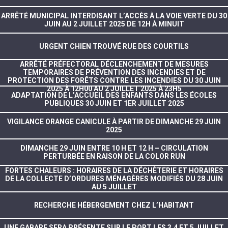
ARRÊTÉ MUNICIPAL INTERDISANT L’ACCÈS À LA VOIE VERTE DU 30
JUIN AU 2 JUILLET 2025 DE 12H À MINUIT
URGENT CHIEN TROUVÉ RUE DES COURTILS
ARRÊTÉ PRÉFECTORAL DÉCLENCHEMENT DE MESURES
TEMPORAIRES DE PRÉVENTION DES INCENDIES ET DE
PROTECTION DES FORÊTS CONTRE LES INCENDIES DU 30 JUIN
2025 À 12H00 AU 2 JUILLET 2025 À 23H5
ADAPTATION DE L’ACCUEIL DES ENFANTS DANS LES ÉCOLES
PUBLIQUES 30 JUIN ET 1ER JUILLET 2025
VIGILANCE ORANGE CANICULE À PARTIR DE DIMANCHE 29 JUIN
2025
DIMANCHE 29 JUIN ENTRE 10 H ET 12 H – CIRCULATION
PERTURBÉE EN RAISON DE LA COLOR RUN
FORTES CHALEURS : HORAIRES DE LA DÉCHÈTERIE ET HORAIRES
DE LA COLLECTE D’ORDURES MÉNAGÈRES MODIFIÉS DU 28 JUIN
AU 5 JUILLET
RECHERCHE HÉBERGEMENT CHEZ L’HABITANT
UNE GABARE SERA PRÉSENTE SUR LE PORT LES 3,4 ET 5 JUILLET