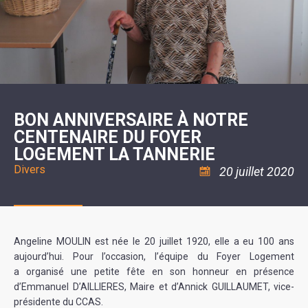
SCOLAIRE
20ÈME
RÉUNIONS
VOIE
DE
SIÈCLE
DU
LES
ENVIRONNEMENT
VERTE
MUSIQUE
CONSEIL
ÉCOLES
VISITES
L'ÉCOLE
MUNICIPAL
/
L'EAU
ET
COMMUNAUTAIRE
LE
ARRÊTÉS
ET
DÉCOUVERTES
DE
COLLÈGE
ET
L'ASSAINISSEMENT
DANSE
LES
DÉCISIONS
ESPACE
LA
LA
RANDONNÉES
DU
JEUNES
RÉSIDENCE
PISCINE
MAIRE
11
AUTONOMIE
LE
COMMUNAUTAIRE
-
LE
CAMPING
LE
18
MOT
POUR
ASSOCIATIONS
CCAS
ANS
DE
BON ANNIVERSAIRE À NOTRE
CAMPING-
:
LA
LA
CARS
ASSOCIATION
CENTENAIRE DU FOYER
MINORITÉ
POLICE
TENTES
LA
MUNICIPALE
ET
LOGEMENT LA TANNERIE
COULÉE
CARAVANES
SÉCURITÉ
DOUCE
/
LA
Divers
20 juillet 2020
RISQUES
HALTE
MAJEURS
FLUVIALE
VENIR
SANTÉ/COMMERCES/ARTISANS
À
LA
SUZE
Angeline MOULIN est née le 20 juillet 1920, elle a eu 100 ans
aujourd’hui. Pour l’occasion, l’équipe du Foyer Logement
a organisé une petite fête en son honneur en présence
d’Emmanuel D’AILLIERES, Maire et d’Annick GUILLAUMET, vice-
présidente du CCAS.