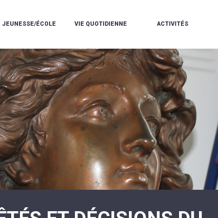
JEUNESSE/ÉCOLE
VIE QUOTIDIENNE
ACTIVITÉS
L'ACCUEIL
ESPACE
L
LA
DE
DE
V
MÉDIATHÈQUE
LOISIRS
VIE
V
L'ÉCOLE
SOCIALE
LE
V
COMMUNAUTAIRE
PÉRISCOLAIRE
QUELQUES
E
DE
/
RÈGLES
D
MUSIQUE
LES
DE
L
L'ÉCOLE
MERCREDIS
VIE
R
COMMUNAUTAIRE
RÉCRÉATIFS
DE
ENVIRONNEMENT
L
LE
DANSE
C
RESTAURANT
L'EAU
LA
P
SCOLAIRE
ET
PISCINE
C
LES
L'ASSAINISSEMENT
COMMUNAUTAIRE
C
ÉCOLES
T
LA
/
E
ASSOCIATIONS
RÉSIDENCE
LE
C
AUTONOMIE
COLLÈGE
L
ESPACE
LE
H
JEUNES
CCAS
F
11
LA
V
-
POLICE
À
18
MUNICIPALE
L
ANS
S
:
SÉCURITÉ