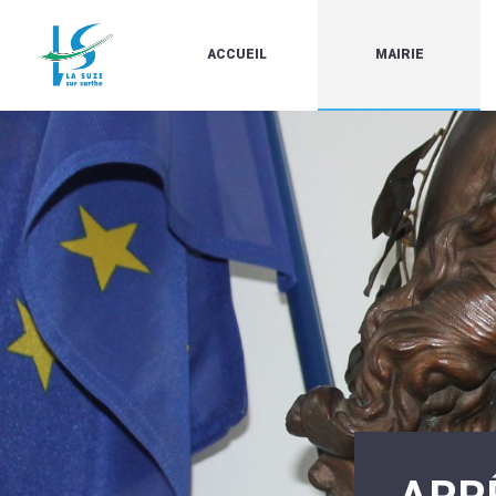
ACCUEIL
MAIRIE
LE
LES
MARCHÉ
ÉLUS
À
CONTACTS
PROPOS
/
DE
HORAIRES
LA
URBANISME/PLU
SUZE
EN
BULLETINS
LIGNE
EN
CARTES
LIGNE
D'IDENTITÉ-
PASSEPORTS
AGENDA
LE
CMJ
LA
SUZE
RÉUNIONS
AU
DU
DÉBUT
CONSEIL
DU
MUNICIPAL
20ÈME
ARRÊTÉS
SIÈCLE
ET
DÉCISIONS
DU
MAIRE