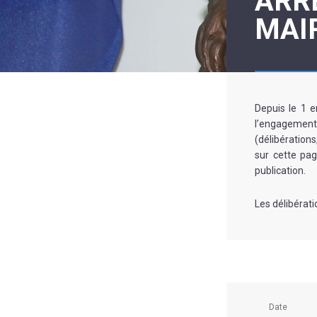
ARRÊ
LE
MAI
MOT
DE
LA
MINORITÉ
Depuis le 1 e
l’engagement 
(délibération
sur cette pag
publication.
Les délibérati