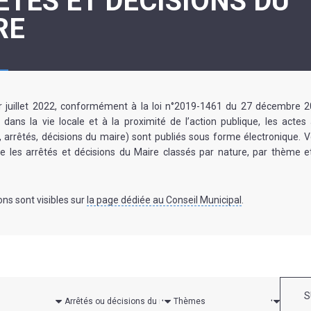
TÉS ET DÉCISIONS DU
ASSOCIATION
/
RE
LA
RISQUES
COULÉE
MAJEURS
DOUCE
SANTÉ/COMMERCES/ARTISANS
r juillet 2022, conformément à la loi n°2019-1461 du 27 décembre 2
dans la vie locale et à la proximité de l’action publique, les actes 
s, arrêtés, décisions du maire) sont publiés sous forme électronique. 
e les arrêtés et décisions du Maire classés par nature, par thème 
ons sont visibles sur
la page dédiée au Conseil Municipal
.
S