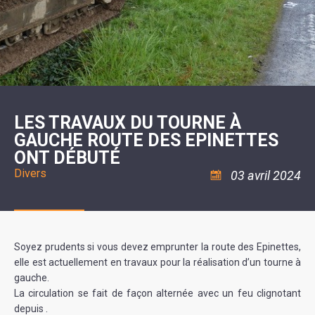
SCOLAIRE
20ÈME
RÉUNIONS
VOIE
DE
SIÈCLE
DU
LES
ENVIRONNEMENT
VERTE
MUSIQUE
CONSEIL
ÉCOLES
VISITES
L'ÉCOLE
MUNICIPAL
/
L'EAU
ET
COMMUNAUTAIRE
LE
ARRÊTÉS
ET
DÉCOUVERTES
DE
COLLÈGE
ET
L'ASSAINISSEMENT
DANSE
LES
DÉCISIONS
ESPACE
LA
LA
RANDONNÉES
DU
JEUNES
RÉSIDENCE
PISCINE
MAIRE
11
AUTONOMIE
LE
COMMUNAUTAIRE
-
LE
CAMPING
LE
18
MOT
POUR
ASSOCIATIONS
CCAS
ANS
DE
LES TRAVAUX DU TOURNE À
CAMPING-
:
LA
LA
CARS
ASSOCIATION
GAUCHE ROUTE DES EPINETTES
MINORITÉ
POLICE
TENTES
LA
MUNICIPALE
ET
ONT DÉBUTÉ
COULÉE
CARAVANES
SÉCURITÉ
DOUCE
/
LA
Divers
03 avril 2024
RISQUES
HALTE
MAJEURS
FLUVIALE
VENIR
SANTÉ/COMMERCES/ARTISANS
À
LA
SUZE
Soyez prudents si vous devez emprunter la route des Epinettes,
elle est actuellement en travaux pour la réalisation d’un tourne à
gauche.
La circulation se fait de façon alternée avec un feu clignotant
depuis .