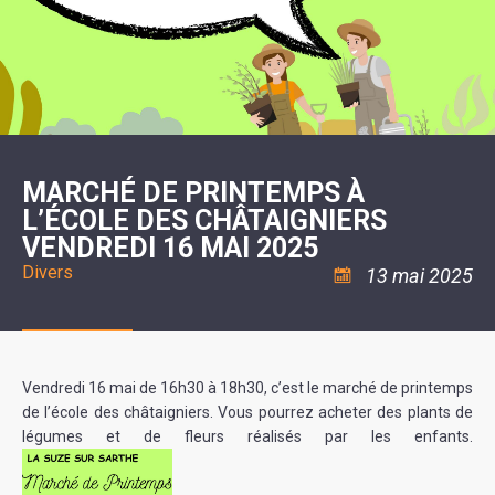
SCOLAIRE
20ÈME
RÉUNIONS
VOIE
DE
SIÈCLE
DU
LES
ENVIRONNEMENT
VERTE
MUSIQUE
CONSEIL
ÉCOLES
VISITES
L'ÉCOLE
MUNICIPAL
/
L'EAU
ET
COMMUNAUTAIRE
LE
ARRÊTÉS
ET
DÉCOUVERTES
DE
COLLÈGE
ET
L'ASSAINISSEMENT
DANSE
LES
DÉCISIONS
ESPACE
LA
LA
RANDONNÉES
DU
JEUNES
RÉSIDENCE
PISCINE
MAIRE
11
AUTONOMIE
LE
COMMUNAUTAIRE
-
LE
CAMPING
LE
18
MOT
POUR
ASSOCIATIONS
CCAS
ANS
DE
MARCHÉ DE PRINTEMPS À
CAMPING-
:
LA
LA
CARS
ASSOCIATION
L’ÉCOLE DES CHÂTAIGNIERS
MINORITÉ
POLICE
TENTES
LA
MUNICIPALE
ET
VENDREDI 16 MAI 2025
COULÉE
CARAVANES
SÉCURITÉ
DOUCE
/
LA
Divers
13 mai 2025
RISQUES
HALTE
MAJEURS
FLUVIALE
VENIR
SANTÉ/COMMERCES/ARTISANS
À
LA
SUZE
Vendredi 16 mai de 16h30 à 18h30, c’est le marché de printemps
de l’école des châtaigniers. Vous pourrez acheter des plants de
légumes et de fleurs réalisés par les enfants.