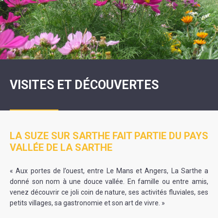
SCOLAIRE
20ÈME
RÉUNIONS
VOIE
DE
SIÈCLE
DU
LES
ENVIRONNEMENT
VERTE
MUSIQUE
CONSEIL
ÉCOLES
VISITES
L'ÉCOLE
MUNICIPAL
/
L'EAU
ET
COMMUNAUTAIRE
LE
ARRÊTÉS
ET
DÉCOUVERTES
DE
COLLÈGE
ET
L'ASSAINISSEMENT
DANSE
LES
DÉCISIONS
ESPACE
LA
LA
RANDONNÉES
DU
JEUNES
RÉSIDENCE
PISCINE
MAIRE
11
AUTONOMIE
LE
COMMUNAUTAIRE
-
LE
CAMPING
LE
18
MOT
POUR
ASSOCIATIONS
CCAS
ANS
DE
VISITES ET DÉCOUVERTES
CAMPING-
:
LA
LA
CARS
ASSOCIATION
MINORITÉ
POLICE
TENTES
LA
MUNICIPALE
ET
COULÉE
CARAVANES
SÉCURITÉ
DOUCE
/
LA
RISQUES
HALTE
MAJEURS
FLUVIALE
LA SUZE SUR SARTHE FAIT PARTIE DU PAYS
VENIR
VALLÉE DE LA SARTHE
SANTÉ/COMMERCES/ARTISANS
À
LA
SUZE
« Aux portes de l’ouest, entre Le Mans et Angers, La Sarthe a
donné son nom à une douce vallée. En famille ou entre amis,
venez découvrir ce joli coin de nature, ses activités fluviales, ses
petits villages, sa gastronomie et son art de vivre. »