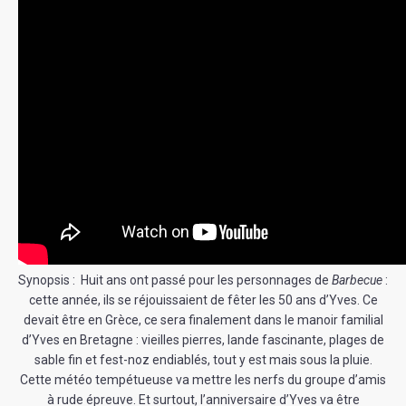
Synopsis : Huit ans ont passé pour les personnages de
Barbecue
:
cette année, ils se réjouissaient de fêter les 50 ans d’Yves. Ce
devait être en Grèce, ce sera finalement dans le manoir familial
d’Yves en Bretagne : vieilles pierres, lande fascinante, plages de
sable fin et fest-noz endiablés, tout y est mais sous la pluie.
Cette météo tempétueuse va mettre les nerfs du groupe d’amis
à rude épreuve. Et surtout, l’anniversaire d’Yves va être