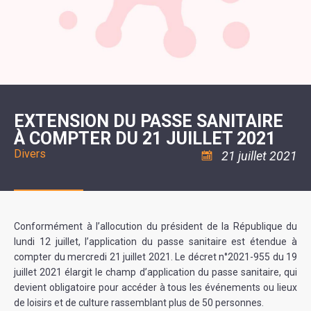
SCOLAIRE
20ÈME
RÉUNIONS
VOIE
DE
SIÈCLE
DU
LES
ENVIRONNEMENT
VERTE
MUSIQUE
CONSEIL
ÉCOLES
VISITES
L'ÉCOLE
MUNICIPAL
/
L'EAU
ET
COMMUNAUTAIRE
LE
ARRÊTÉS
ET
DÉCOUVERTES
DE
COLLÈGE
ET
L'ASSAINISSEMENT
DANSE
LES
DÉCISIONS
ESPACE
LA
LA
RANDONNÉES
DU
JEUNES
RÉSIDENCE
PISCINE
MAIRE
11
AUTONOMIE
LE
COMMUNAUTAIRE
-
LE
CAMPING
LE
18
MOT
POUR
ASSOCIATIONS
CCAS
ANS
DE
EXTENSION DU PASSE SANITAIRE
CAMPING-
:
LA
LA
CARS
ASSOCIATION
À COMPTER DU 21 JUILLET 2021
MINORITÉ
POLICE
TENTES
LA
MUNICIPALE
ET
COULÉE
Divers
21 juillet 2021
CARAVANES
SÉCURITÉ
DOUCE
/
LA
RISQUES
HALTE
MAJEURS
FLUVIALE
VENIR
SANTÉ/COMMERCES/ARTISANS
À
LA
Conformément à l’allocution du président de la République du
SUZE
lundi 12 juillet, l’application du passe sanitaire est étendue à
compter du mercredi 21 juillet 2021. Le décret n°2021-955 du 19
juillet 2021 élargit le champ d’application du passe sanitaire, qui
devient obligatoire pour accéder à tous les événements ou lieux
de loisirs et de culture rassemblant plus de 50 personnes.