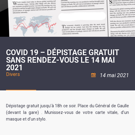
SCOLAIRE
20ÈME
RÉUNIONS
VOIE
DE
SIÈCLE
DU
LES
ENVIRONNEMENT
VERTE
MUSIQUE
CONSEIL
ÉCOLES
VISITES
L'ÉCOLE
MUNICIPAL
/
L'EAU
ET
COMMUNAUTAIRE
LE
ARRÊTÉS
ET
DÉCOUVERTES
DE
COLLÈGE
ET
L'ASSAINISSEMENT
DANSE
LES
DÉCISIONS
ESPACE
LA
LA
RANDONNÉES
DU
JEUNES
RÉSIDENCE
PISCINE
MAIRE
11
AUTONOMIE
LE
COMMUNAUTAIRE
-
LE
CAMPING
LE
18
MOT
POUR
ASSOCIATIONS
CCAS
ANS
DE
COVID 19 – DÉPISTAGE GRATUIT
CAMPING-
:
LA
LA
CARS
ASSOCIATION
SANS RENDEZ-VOUS LE 14 MAI
MINORITÉ
POLICE
TENTES
LA
MUNICIPALE
ET
2021
COULÉE
CARAVANES
SÉCURITÉ
DOUCE
/
LA
Divers
14 mai 2021
RISQUES
HALTE
MAJEURS
FLUVIALE
VENIR
SANTÉ/COMMERCES/ARTISANS
À
LA
SUZE
Dépistage gratuit jusqu’à 18h ce soir. Place du Général de Gaulle
(devant la gare) . Munissez-vous de votre carte vitale, d’un
masque et d’un stylo.