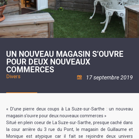
SCOLAIRE
20ÈME
RÉUNIONS
VOIE
DE
SIÈCLE
DU
LES
ENVIRONNEMENT
VERTE
MUSIQUE
CONSEIL
ÉCOLES
VISITES
L'ÉCOLE
MUNICIPAL
/
L'EAU
ET
COMMUNAUTAIRE
LE
ARRÊTÉS
ET
DÉCOUVERTES
DE
COLLÈGE
ET
L'ASSAINISSEMENT
DANSE
LES
DÉCISIONS
ESPACE
LA
LA
RANDONNÉES
DU
JEUNES
RÉSIDENCE
PISCINE
MAIRE
11
AUTONOMIE
LE
COMMUNAUTAIRE
-
LE
CAMPING
LE
18
MOT
POUR
ASSOCIATIONS
CCAS
ANS
DE
UN NOUVEAU MAGASIN S’OUVRE
CAMPING-
:
LA
LA
CARS
ASSOCIATION
POUR DEUX NOUVEAUX
MINORITÉ
POLICE
TENTES
LA
MUNICIPALE
ET
COMMERCES
COULÉE
CARAVANES
SÉCURITÉ
DOUCE
/
LA
Divers
17 septembre 2019
RISQUES
HALTE
MAJEURS
FLUVIALE
VENIR
SANTÉ/COMMERCES/ARTISANS
À
LA
SUZE
« D’une pierre deux coups à La Suze-sur-Sarthe : un nouveau
magasin s’ouvre pour deux nouveaux commerces »
Situé en plein coeur de La Suze-sur-Sarthe, presque caché dans
la cour arrière du 3 rue du Pont, le magasin de Guillaume et
Monique est atypique car il fait se rejoindre deux univers