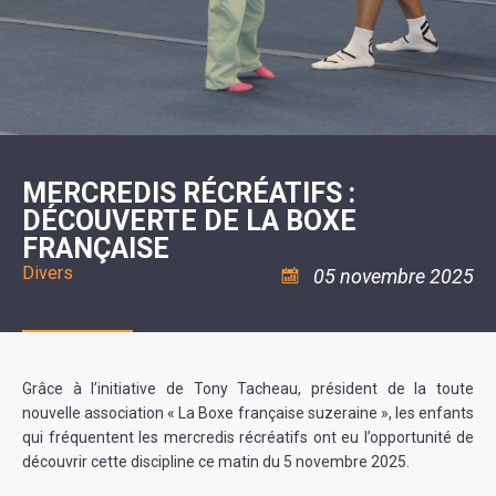
SCOLAIRE
20ÈME
RÉUNIONS
VOIE
DE
SIÈCLE
DU
LES
ENVIRONNEMENT
VERTE
MUSIQUE
CONSEIL
ÉCOLES
VISITES
L'ÉCOLE
MUNICIPAL
/
L'EAU
ET
COMMUNAUTAIRE
LE
ARRÊTÉS
ET
DÉCOUVERTES
DE
COLLÈGE
ET
L'ASSAINISSEMENT
DANSE
LES
DÉCISIONS
ESPACE
LA
LA
RANDONNÉES
DU
JEUNES
RÉSIDENCE
PISCINE
MAIRE
11
AUTONOMIE
LE
COMMUNAUTAIRE
-
LE
CAMPING
LE
18
MOT
POUR
ASSOCIATIONS
CCAS
ANS
DE
MERCREDIS RÉCRÉATIFS :
CAMPING-
:
LA
LA
CARS
ASSOCIATION
DÉCOUVERTE DE LA BOXE
MINORITÉ
POLICE
TENTES
LA
MUNICIPALE
ET
FRANÇAISE
COULÉE
CARAVANES
SÉCURITÉ
DOUCE
/
LA
Divers
05 novembre 2025
RISQUES
HALTE
MAJEURS
FLUVIALE
VENIR
SANTÉ/COMMERCES/ARTISANS
À
LA
SUZE
Grâce à l’initiative de Tony Tacheau, président de la toute
nouvelle association « La Boxe française suzeraine », les enfants
qui fréquentent les mercredis récréatifs ont eu l’opportunité de
découvrir cette discipline ce matin du 5 novembre 2025.