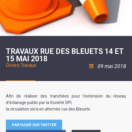
SCOLAIRE
20ÈME
RÉUNIONS
VOIE
DE
SIÈCLE
DU
LES
ENVIRONNEMENT
VERTE
MUSIQUE
CONSEIL
ÉCOLES
VISITES
L'ÉCOLE
MUNICIPAL
/
L'EAU
ET
COMMUNAUTAIRE
LE
ARRÊTÉS
ET
DÉCOUVERTES
DE
COLLÈGE
ET
L'ASSAINISSEMENT
DANSE
LES
DÉCISIONS
ESPACE
LA
LA
RANDONNÉES
DU
JEUNES
RÉSIDENCE
PISCINE
MAIRE
11
AUTONOMIE
LE
COMMUNAUTAIRE
-
LE
CAMPING
LE
18
MOT
POUR
ASSOCIATIONS
CCAS
ANS
DE
TRAVAUX RUE DES BLEUETS 14 ET
CAMPING-
:
LA
LA
CARS
ASSOCIATION
15 MAI 2018
MINORITÉ
POLICE
TENTES
LA
MUNICIPALE
ET
COULÉE
Divers
Travaux
09 mai 2018
CARAVANES
SÉCURITÉ
DOUCE
/
LA
RISQUES
HALTE
MAJEURS
FLUVIALE
VENIR
SANTÉ/COMMERCES/ARTISANS
À
LA
Afin de réaliser des tranchées pour l’extension du réseau
SUZE
d’éclairage public par la Société SPI,
la circulation sera en alternée rue des Bleuets
PARTAGER SUR TWITTER