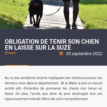
SCOLAIRE
20ÈME
RÉUNIONS
VOIE
DE
SIÈCLE
DU
LES
ENVIRONNEMENT
VERTE
MUSIQUE
CONSEIL
ÉCOLES
VISITES
L'ÉCOLE
MUNICIPAL
/
L'EAU
ET
COMMUNAUTAIRE
LE
ARRÊTÉS
ET
DÉCOUVERTES
DE
COLLÈGE
ET
L'ASSAINISSEMENT
DANSE
LES
DÉCISIONS
ESPACE
LA
LA
RANDONNÉES
DU
JEUNES
RÉSIDENCE
PISCINE
MAIRE
11
AUTONOMIE
LE
COMMUNAUTAIRE
-
LE
CAMPING
LE
18
MOT
POUR
ASSOCIATIONS
CCAS
ANS
DE
OBLIGATION DE TENIR SON CHIEN
CAMPING-
:
LA
LA
CARS
ASSOCIATION
EN LAISSE SUR LA SUZE
MINORITÉ
POLICE
TENTES
LA
MUNICIPALE
ET
COULÉE
Divers
05 septembre 2022
CARAVANES
SÉCURITÉ
DOUCE
/
LA
RISQUES
HALTE
MAJEURS
FLUVIALE
VENIR
SANTÉ/COMMERCES/ARTISANS
À
LA
Au vu des accidents récents impliquant des chiens survenus ces
SUZE
derniers mois dans le département, M. le Maire a pris un nouvel
arrêté afin d’interdire de promener les chiens non tenus en
laisse. De plus, l’accès aux aires de jeux aménagés leur est
rigoureusement interdit. Merci de votre compréhension.