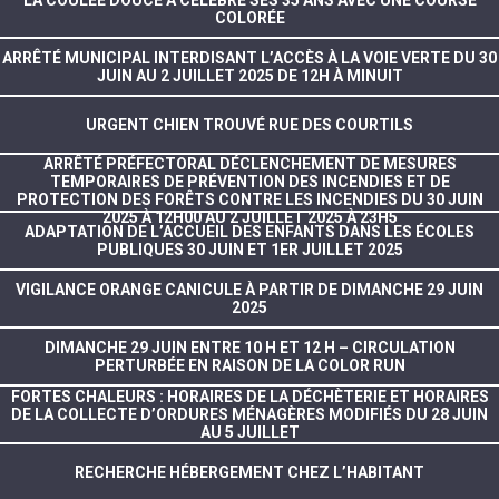
LA COULEE DOUCE A CÉLÉBRÉ SES 35 ANS AVEC UNE COURSE
COLORÉE
ARRÊTÉ MUNICIPAL INTERDISANT L’ACCÈS À LA VOIE VERTE DU 30
JUIN AU 2 JUILLET 2025 DE 12H À MINUIT
URGENT CHIEN TROUVÉ RUE DES COURTILS
ARRÊTÉ PRÉFECTORAL DÉCLENCHEMENT DE MESURES
TEMPORAIRES DE PRÉVENTION DES INCENDIES ET DE
PROTECTION DES FORÊTS CONTRE LES INCENDIES DU 30 JUIN
2025 À 12H00 AU 2 JUILLET 2025 À 23H5
ADAPTATION DE L’ACCUEIL DES ENFANTS DANS LES ÉCOLES
PUBLIQUES 30 JUIN ET 1ER JUILLET 2025
VIGILANCE ORANGE CANICULE À PARTIR DE DIMANCHE 29 JUIN
2025
DIMANCHE 29 JUIN ENTRE 10 H ET 12 H – CIRCULATION
PERTURBÉE EN RAISON DE LA COLOR RUN
FORTES CHALEURS : HORAIRES DE LA DÉCHÈTERIE ET HORAIRES
DE LA COLLECTE D’ORDURES MÉNAGÈRES MODIFIÉS DU 28 JUIN
AU 5 JUILLET
RECHERCHE HÉBERGEMENT CHEZ L’HABITANT