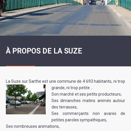
SCOLAIRE
20ÈME
RÉUNIONS
VOIE
DE
SIÈCLE
DU
LES
ENVIRONNEMENT
VERTE
MUSIQUE
CONSEIL
ÉCOLES
VISITES
L'ÉCOLE
MUNICIPAL
/
L'EAU
ET
COMMUNAUTAIRE
LE
ARRÊTÉS
ET
DÉCOUVERTES
DE
COLLÈGE
ET
L'ASSAINISSEMENT
DANSE
LES
DÉCISIONS
ESPACE
LA
LA
RANDONNÉES
DU
JEUNES
RÉSIDENCE
PISCINE
MAIRE
11
AUTONOMIE
LE
COMMUNAUTAIRE
-
LE
CAMPING
LE
18
MOT
POUR
ASSOCIATIONS
CCAS
ANS
DE
À PROPOS DE LA SUZE
CAMPING-
:
LA
LA
CARS
ASSOCIATION
MINORITÉ
POLICE
TENTES
LA
MUNICIPALE
ET
COULÉE
CARAVANES
SÉCURITÉ
DOUCE
/
LA
RISQUES
HALTE
MAJEURS
FLUVIALE
La Suze sur Sarthe est une commune de 4 693 habitants, ni trop
VENIR
SANTÉ/COMMERCES/ARTISANS
grande, ni trop petite …
À
LA
Son marché et ses petits producteurs,
SUZE
Ses dimanches matins animés autour
des terrasses,
Ses commerçants non avares de
petites paroles sympathiques,
Ses nombreuses animations,