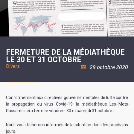
SCOLAIRE
20ÈME
RÉUNIONS
VOIE
DE
SIÈCLE
DU
LES
ENVIRONNEMENT
VERTE
MUSIQUE
CONSEIL
ÉCOLES
VISITES
L'ÉCOLE
MUNICIPAL
/
L'EAU
ET
COMMUNAUTAIRE
LE
ARRÊTÉS
ET
DÉCOUVERTES
DE
COLLÈGE
ET
L'ASSAINISSEMENT
DANSE
LES
DÉCISIONS
ESPACE
LA
LA
RANDONNÉES
DU
JEUNES
RÉSIDENCE
PISCINE
MAIRE
11
AUTONOMIE
LE
COMMUNAUTAIRE
-
LE
CAMPING
LE
18
MOT
POUR
ASSOCIATIONS
CCAS
ANS
DE
FERMETURE DE LA MÉDIATHÈQUE
CAMPING-
:
LA
LA
CARS
ASSOCIATION
LE 30 ET 31 OCTOBRE
MINORITÉ
POLICE
TENTES
LA
MUNICIPALE
ET
COULÉE
Divers
29 octobre 2020
CARAVANES
SÉCURITÉ
DOUCE
/
LA
RISQUES
HALTE
MAJEURS
FLUVIALE
VENIR
SANTÉ/COMMERCES/ARTISANS
À
LA
Conformément aux directives gouvernementales de lutte contre
SUZE
la propagation du virus Covid-19, la médiathèque Les Mots
Passants sera fermée vendredi 30 et samedi 31 octobre.
Nous vous tiendrons informés de la situation dans les prochains
jours.