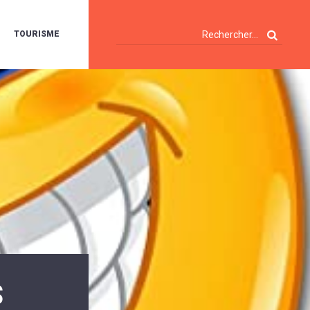
TOURISME
A
OIE
ERTE
ISITES
T
ÉCOUVERTES
ES
ANDONNÉES
E
AMPING
OUR
AMPING-
ARS
ENTES
T
ARAVANES
A
ALTE
LUVIALE
ENIR
S
A
UZE