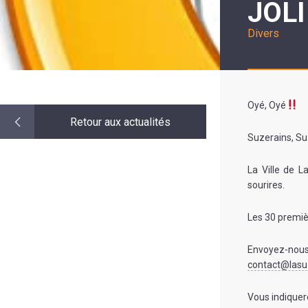
JOLI
LE
MOT
DE
Divers
LA
MINORITÉ
Oyé, Oyé
Retour aux actualités
Suzerains, Suz
La Ville de L
sourires.
Les 30 premiè
Envoyez-nous
contact@lasu
Vous indique