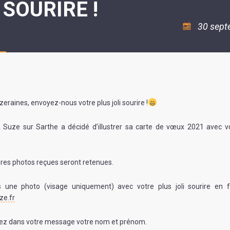
 SOURIRE !
ASSOCIATION
/
LA
RISQUES
COULÉE
MAJEURS
30 sept
DOUCE
SANTÉ/COMMERCES/ARTISANS
eraines, envoyez-nous votre plus joli sourire !
a Suze sur Sarthe a décidé d’illustrer sa carte de vœux 2021 avec 
res photos reçues seront retenues.
 une photo (visage uniquement) avec votre plus joli sourire en
ze.fr
rez dans votre message votre nom et prénom.