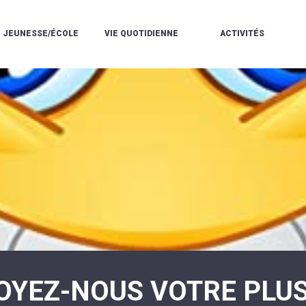
JEUNESSE/ÉCOLE
VIE QUOTIDIENNE
ACTIVITÉS
L'ACCUEIL
ESPACE
L
LA
DE
DE
V
MÉDIATHÈQUE
LOISIRS
VIE
V
L'ÉCOLE
SOCIALE
LE
V
COMMUNAUTAIRE
PÉRISCOLAIRE
QUELQUES
E
DE
/
RÈGLES
D
MUSIQUE
LES
DE
L
L'ÉCOLE
MERCREDIS
VIE
R
COMMUNAUTAIRE
RÉCRÉATIFS
DE
ENVIRONNEMENT
L
LE
DANSE
C
RESTAURANT
L'EAU
LA
P
SCOLAIRE
ET
PISCINE
C
LES
L'ASSAINISSEMENT
COMMUNAUTAIRE
C
ÉCOLES
T
LA
/
E
ASSOCIATIONS
RÉSIDENCE
LE
C
AUTONOMIE
COLLÈGE
L
ESPACE
LE
H
JEUNES
CCAS
F
11
LA
V
-
OYEZ-NOUS VOTRE PLU
POLICE
À
18
MUNICIPALE
L
ANS
S
:
SÉCURITÉ