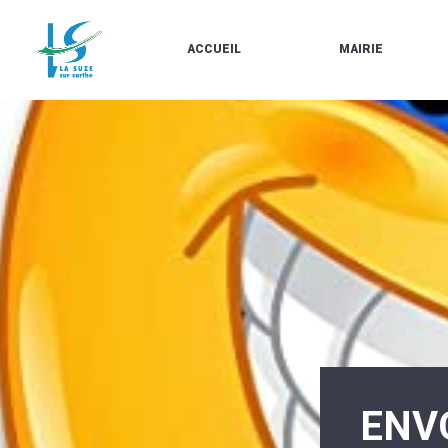
ACCUEIL
MAIRIE
LE
LES
MARCHÉ
ÉLUS
À
CONTACTS
PROPOS
/
DE
HORAIRES
LA
URBANISME/PLU
SUZE
EN
BULLETINS
LIGNE
EN
CARTES
LIGNE
D'IDENTITÉ-
PASSEPORTS
AGENDA
LE
CMJ
LA
SUZE
RÉUNIONS
AU
DU
DÉBUT
CONSEIL
DU
MUNICIPAL
20ÈME
ARRÊTÉS
SIÈCLE
ET
ENV
DÉCISIONS
DU
MAIRE