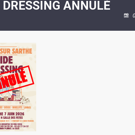
E DRESSING ANNULÉ
ASSOCIATION
/
LA
RISQUES
COULÉE
MAJEURS
0
DOUCE
SANTÉ/COMMERCES/ARTISANS