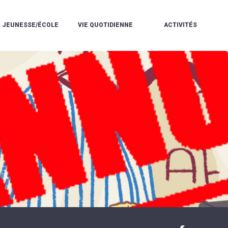
JEUNESSE/ÉCOLE
VIE QUOTIDIENNE
ACTIVITÉS
L'ACCUEIL
ESPACE
L
LA
DE
DE
V
MÉDIATHÈQUE
LOISIRS
VIE
V
L'ÉCOLE
SOCIALE
LE
V
COMMUNAUTAIRE
PÉRISCOLAIRE
QUELQUES
E
DE
/
RÈGLES
D
MUSIQUE
LES
DE
L
L'ÉCOLE
MERCREDIS
VIE
R
COMMUNAUTAIRE
RÉCRÉATIFS
DE
ENVIRONNEMENT
L
LE
DANSE
C
RESTAURANT
L'EAU
LA
P
SCOLAIRE
ET
PISCINE
C
LES
L'ASSAINISSEMENT
COMMUNAUTAIRE
C
ÉCOLES
T
LA
/
E
ASSOCIATIONS
RÉSIDENCE
LE
C
AUTONOMIE
COLLÈGE
L
ESPACE
LE
H
JEUNES
CCAS
F
11
LA
V
-
POLICE
À
18
MUNICIPALE
L
ANS
S
:
SÉCURITÉ