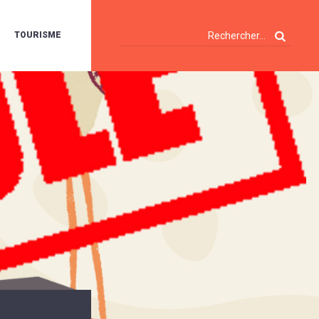
TOURISME
A
OIE
ERTE
ISITES
T
ÉCOUVERTES
ES
ANDONNÉES
E
AMPING
OUR
AMPING-
ARS
ENTES
T
ARAVANES
A
ALTE
LUVIALE
ENIR
A
UZE