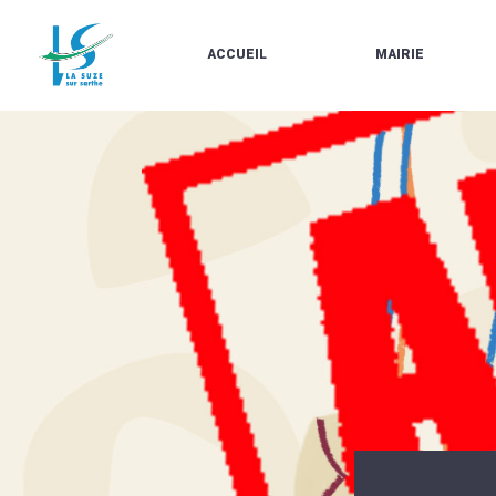
ACCUEIL
MAIRIE
LE
LES
MARCHÉ
ÉLUS
À
CONTACTS
PROPOS
/
DE
HORAIRES
LA
URBANISME/PLU
SUZE
EN
BULLETINS
LIGNE
EN
CARTES
LIGNE
D'IDENTITÉ-
PASSEPORTS
AGENDA
LE
CMJ
LA
SUZE
RÉUNIONS
AU
DU
DÉBUT
CONSEIL
DU
MUNICIPAL
20ÈME
ARRÊTÉS
SIÈCLE
ET
DÉCISIONS
DU
MAIRE