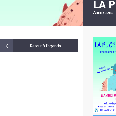
LA P
LE
MOT
DE
Animations
LA
MINORITÉ
Retour à l'agenda