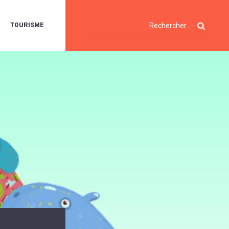
TOURISME
A
OIE
ERTE
ISITES
T
ÉCOUVERTES
ES
ANDONNÉES
E
AMPING
OUR
AMPING-
ARS
ENTES
T
ARAVANES
A
ALTE
LUVIALE
ENIR
A
UZE