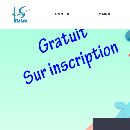
ACCUEIL
MAIRIE
LE
LES
MARCHÉ
ÉLUS
À
CONTACTS
PROPOS
/
DE
HORAIRES
LA
URBANISME/PLU
SUZE
EN
BULLETINS
LIGNE
EN
CARTES
LIGNE
D'IDENTITÉ-
PASSEPORTS
AGENDA
LE
CMJ
LA
SUZE
RÉUNIONS
AU
DU
DÉBUT
CONSEIL
DU
MUNICIPAL
20ÈME
ARRÊTÉS
SIÈCLE
ET
DÉCISIONS
DU
MAIRE