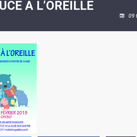
UCE A L’OREILLE
ASSOCIATION
/
LA
RISQUES
COULÉE
MAJEURS
09 
DOUCE
SANTÉ/COMMERCES/ARTISANS