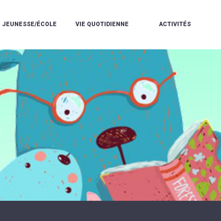
JEUNESSE/ÉCOLE
VIE QUOTIDIENNE
ACTIVITÉS
L'ACCUEIL
ESPACE
L
LA
DE
DE
V
MÉDIATHÈQUE
LOISIRS
VIE
V
L'ÉCOLE
SOCIALE
LE
V
COMMUNAUTAIRE
PÉRISCOLAIRE
QUELQUES
E
DE
/
RÈGLES
D
MUSIQUE
LES
DE
L
L'ÉCOLE
MERCREDIS
VIE
R
COMMUNAUTAIRE
RÉCRÉATIFS
DE
ENVIRONNEMENT
L
LE
DANSE
C
RESTAURANT
L'EAU
LA
P
SCOLAIRE
ET
PISCINE
C
LES
L'ASSAINISSEMENT
COMMUNAUTAIRE
C
ÉCOLES
T
LA
/
E
ASSOCIATIONS
RÉSIDENCE
LE
C
AUTONOMIE
COLLÈGE
L
ESPACE
LE
H
JEUNES
CCAS
F
11
LA
V
-
POLICE
À
18
MUNICIPALE
L
ANS
S
:
SÉCURITÉ