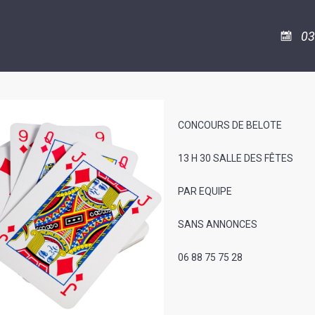
ASSOCIATION
/
LA
RISQUES
COULÉE
MAJEURS
03
DOUCE
SANTÉ/COMMERCES/ARTISANS
CONCOURS DE BELOTE
13 H 30 SALLE DES FÊTES
PAR EQUIPE
SANS ANNONCES
06 88 75 75 28