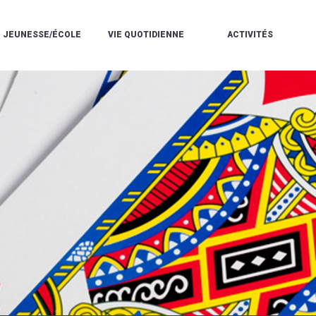
JEUNESSE/ÉCOLE
VIE QUOTIDIENNE
ACTIVITÉS
L'ACCUEIL
ESPACE
L
LA
DE
DE
V
MÉDIATHÈQUE
LOISIRS
VIE
V
L'ÉCOLE
SOCIALE
LE
V
COMMUNAUTAIRE
PÉRISCOLAIRE
QUELQUES
E
DE
/
RÈGLES
D
MUSIQUE
LES
DE
L
L'ÉCOLE
MERCREDIS
VIE
R
COMMUNAUTAIRE
RÉCRÉATIFS
DE
ENVIRONNEMENT
L
LE
DANSE
C
RESTAURANT
L'EAU
LA
P
SCOLAIRE
ET
PISCINE
C
LES
L'ASSAINISSEMENT
COMMUNAUTAIRE
C
ÉCOLES
T
LA
/
E
ASSOCIATIONS
RÉSIDENCE
LE
C
AUTONOMIE
COLLÈGE
L
ESPACE
LE
H
JEUNES
CCAS
F
11
LA
V
-
POLICE
À
18
MUNICIPALE
L
ANS
S
:
SÉCURITÉ