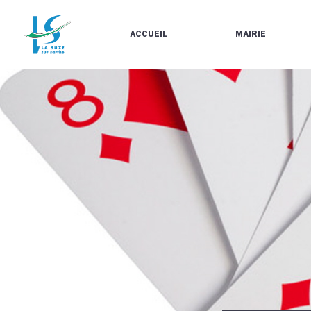
ACCUEIL
MAIRIE
LE
LES
MARCHÉ
ÉLUS
À
CONTACTS
PROPOS
/
DE
HORAIRES
LA
URBANISME/PLU
SUZE
EN
BULLETINS
LIGNE
EN
CARTES
LIGNE
D'IDENTITÉ-
PASSEPORTS
AGENDA
LE
CMJ
LA
SUZE
RÉUNIONS
AU
DU
DÉBUT
CONSEIL
DU
MUNICIPAL
20ÈME
ARRÊTÉS
SIÈCLE
ET
DÉCISIONS
DU
MAIRE