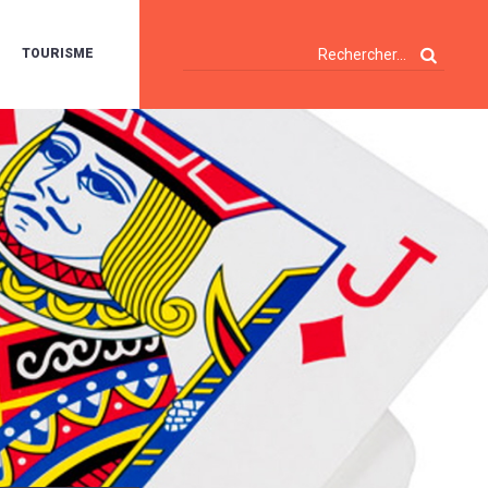
TOURISME
A
OIE
ERTE
ISITES
T
ÉCOUVERTES
ES
ANDONNÉES
E
AMPING
OUR
AMPING-
ARS
ENTES
T
ARAVANES
A
ALTE
LUVIALE
ENIR
A
UZE