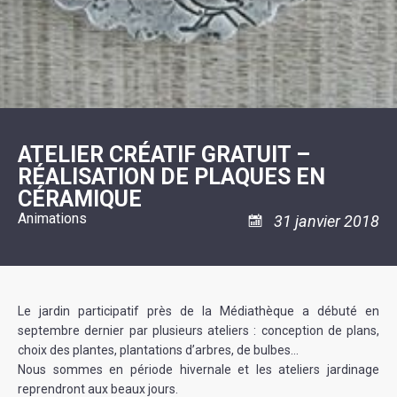
SCOLAIRE
20ÈME
RÉUNIONS
VOIE
DE
SIÈCLE
DU
LES
ENVIRONNEMENT
VERTE
MUSIQUE
CONSEIL
ÉCOLES
VISITES
L'ÉCOLE
MUNICIPAL
/
L'EAU
ET
COMMUNAUTAIRE
LE
ARRÊTÉS
ET
DÉCOUVERTES
DE
COLLÈGE
ET
L'ASSAINISSEMENT
DANSE
LES
DÉCISIONS
ESPACE
LA
LA
RANDONNÉES
DU
JEUNES
RÉSIDENCE
PISCINE
MAIRE
11
AUTONOMIE
LE
COMMUNAUTAIRE
-
LE
CAMPING
LE
18
MOT
POUR
ASSOCIATIONS
CCAS
ANS
DE
ATELIER CRÉATIF GRATUIT –
CAMPING-
:
LA
LA
CARS
ASSOCIATION
RÉALISATION DE PLAQUES EN
MINORITÉ
POLICE
TENTES
LA
MUNICIPALE
ET
CÉRAMIQUE
COULÉE
CARAVANES
SÉCURITÉ
DOUCE
/
LA
Animations
31 janvier 2018
RISQUES
HALTE
MAJEURS
FLUVIALE
VENIR
SANTÉ/COMMERCES/ARTISANS
À
LA
SUZE
Le jardin participatif près de la Médiathèque a débuté en
septembre dernier par plusieurs ateliers : conception de plans,
choix des plantes, plantations d’arbres, de bulbes…
Nous sommes en période hivernale et les ateliers jardinage
reprendront aux beaux jours.