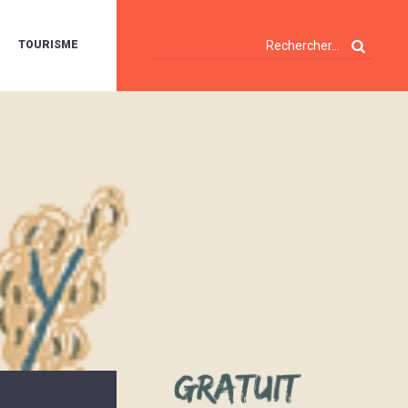
TOURISME
A
OIE
ERTE
ISITES
T
ÉCOUVERTES
ES
ANDONNÉES
E
AMPING
OUR
AMPING-
ARS
ENTES
T
ARAVANES
A
ALTE
LUVIALE
ENIR
A
UZE