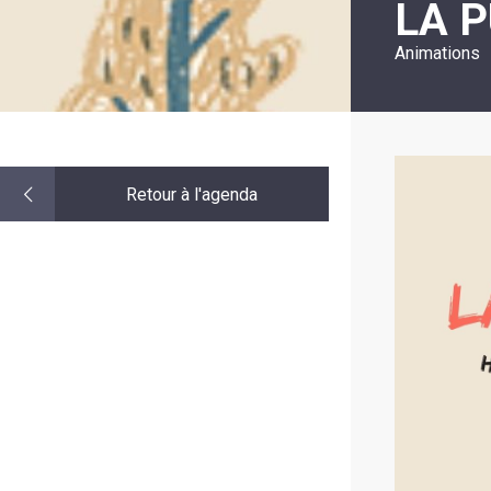
LA P
LE
MOT
DE
Animations
LA
MINORITÉ
Retour à l'agenda