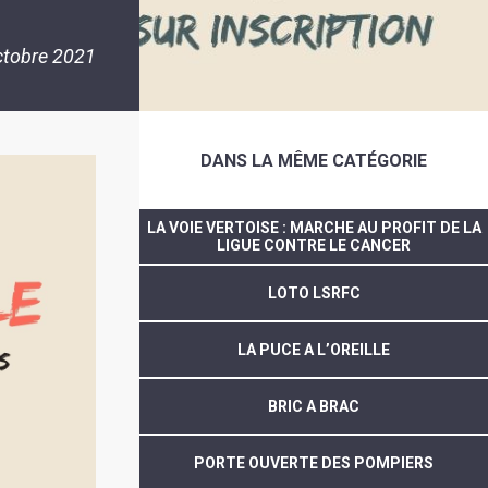
ctobre 2021
DANS LA MÊME CATÉGORIE
LA VOIE VERTOISE : MARCHE AU PROFIT DE LA
LIGUE CONTRE LE CANCER
LOTO LSRFC
LA PUCE A L’OREILLE
BRIC A BRAC
PORTE OUVERTE DES POMPIERS