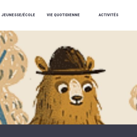
JEUNESSE/ÉCOLE
VIE QUOTIDIENNE
ACTIVITÉS
L'ACCUEIL
ESPACE
L
LA
DE
DE
V
MÉDIATHÈQUE
LOISIRS
VIE
V
L'ÉCOLE
SOCIALE
LE
V
COMMUNAUTAIRE
PÉRISCOLAIRE
QUELQUES
E
DE
/
RÈGLES
D
MUSIQUE
LES
DE
L
L'ÉCOLE
MERCREDIS
VIE
R
COMMUNAUTAIRE
RÉCRÉATIFS
DE
ENVIRONNEMENT
L
LE
DANSE
C
RESTAURANT
L'EAU
LA
P
SCOLAIRE
ET
PISCINE
C
LES
L'ASSAINISSEMENT
COMMUNAUTAIRE
C
ÉCOLES
T
LA
/
E
ASSOCIATIONS
RÉSIDENCE
LE
C
AUTONOMIE
COLLÈGE
L
ESPACE
LE
H
JEUNES
CCAS
F
11
LA
V
-
POLICE
À
18
MUNICIPALE
L
ANS
S
:
SÉCURITÉ