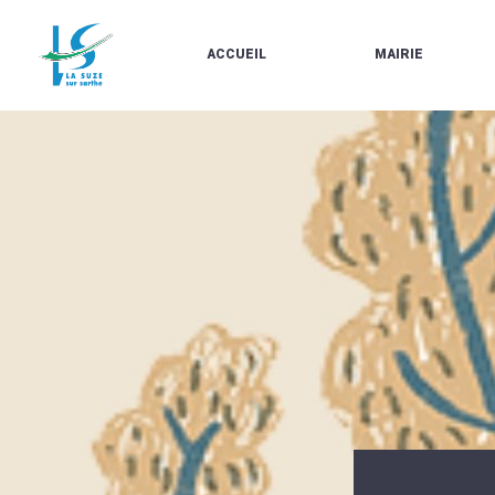
ACCUEIL
MAIRIE
LE
LES
MARCHÉ
ÉLUS
À
CONTACTS
PROPOS
/
DE
HORAIRES
LA
URBANISME/PLU
SUZE
EN
BULLETINS
LIGNE
EN
CARTES
LIGNE
D'IDENTITÉ-
PASSEPORTS
AGENDA
LE
CMJ
LA
SUZE
RÉUNIONS
AU
DU
DÉBUT
CONSEIL
DU
MUNICIPAL
20ÈME
ARRÊTÉS
SIÈCLE
ET
DÉCISIONS
DU
MAIRE