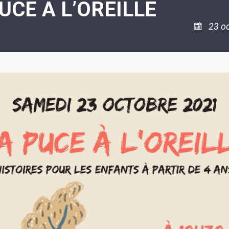
UCE A L’OREILLE
ASSOCIATION
/
LA
RISQUES
COULÉE
MAJEURS
23 o
DOUCE
SANTÉ/COMMERCES/ARTISANS