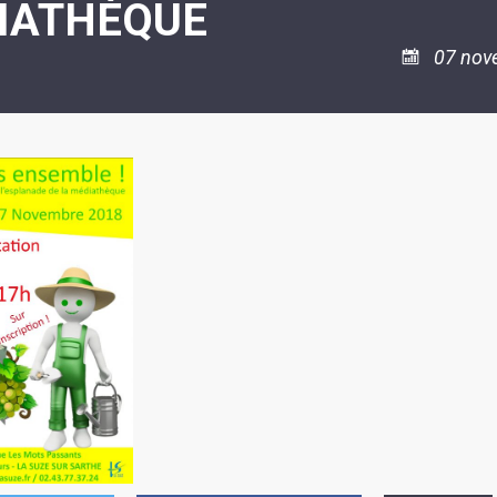
IATHÈQUE
ASSOCIATION
/
LA
RISQUES
COULÉE
MAJEURS
07 nov
DOUCE
SANTÉ/COMMERCES/ARTISANS