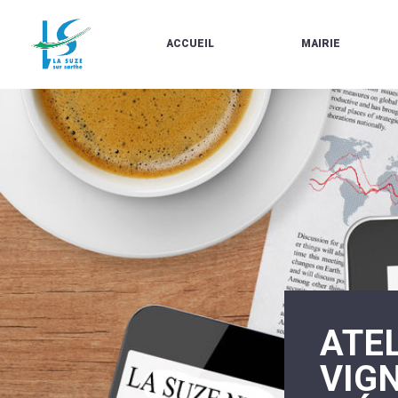
ACCUEIL
MAIRIE
LE
LES
MARCHÉ
ÉLUS
À
CONTACTS
PROPOS
/
DE
HORAIRES
LA
URBANISME/PLU
SUZE
EN
BULLETINS
LIGNE
EN
CARTES
LIGNE
D'IDENTITÉ-
PASSEPORTS
AGENDA
LE
CMJ
LA
SUZE
RÉUNIONS
AU
DU
DÉBUT
CONSEIL
DU
MUNICIPAL
ATEL
20ÈME
ARRÊTÉS
SIÈCLE
ET
VIGN
DÉCISIONS
DU
MAIRE