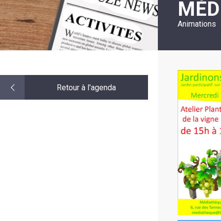
MÉD
LE
MOT
DE
Animations
LA
MINORITÉ
Retour à l'agenda