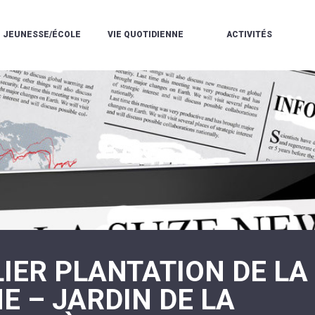
JEUNESSE/ÉCOLE
VIE QUOTIDIENNE
ACTIVITÉS
L'ACCUEIL
ESPACE
L
LA
DE
DE
V
MÉDIATHÈQUE
LOISIRS
VIE
V
L'ÉCOLE
SOCIALE
LE
V
COMMUNAUTAIRE
PÉRISCOLAIRE
QUELQUES
E
DE
/
RÈGLES
D
MUSIQUE
LES
DE
L
L'ÉCOLE
MERCREDIS
VIE
R
COMMUNAUTAIRE
RÉCRÉATIFS
DE
ENVIRONNEMENT
L
LE
DANSE
C
RESTAURANT
L'EAU
LA
P
SCOLAIRE
ET
PISCINE
C
LES
L'ASSAINISSEMENT
COMMUNAUTAIRE
C
ÉCOLES
T
LA
/
E
ASSOCIATIONS
RÉSIDENCE
LE
C
AUTONOMIE
COLLÈGE
L
ESPACE
LE
IER PLANTATION DE LA
H
JEUNES
CCAS
F
11
LA
V
-
E – JARDIN DE LA
POLICE
À
18
MUNICIPALE
L
ANS
S
:
SÉCURITÉ