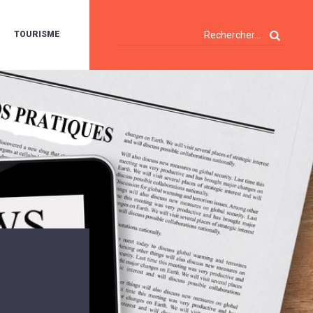
TOURISME
A
OIE
ERTE
ISITES
T
ÉCOUVERTES
ES
ANDONNÉES
E
AMPING
OUR
AMPING-
ARS
ENTES
T
ARAVANES
A
ALTE
LUVIALE
ENIR
A
UZE